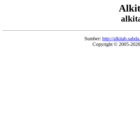
Alki
alkit
Sumber:
http://alkitab.sab
Copyright © 2005-202