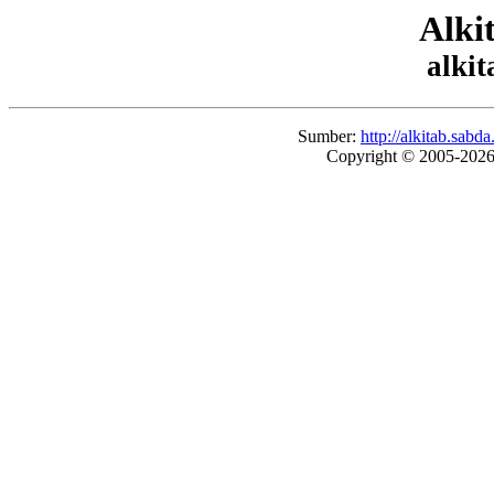
Alki
alkit
Sumber:
http://alkitab.sab
Copyright © 2005-202