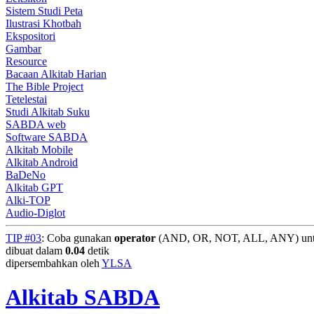
Sistem Studi Peta
Ilustrasi Khotbah
Ekspositori
Gambar
Resource
Bacaan Alkitab Harian
The Bible Project
Tetelestai
Studi Alkitab Suku
SABDA web
Software SABDA
Alkitab Mobile
Alkitab Android
BaDeNo
Alkitab GPT
Alki-TOP
Audio-Diglot
TIP #03
: Coba gunakan
operator
(AND, OR, NOT, ALL, ANY) untuk
dibuat dalam
0.04
detik
dipersembahkan oleh
YLSA
Alkitab SABDA