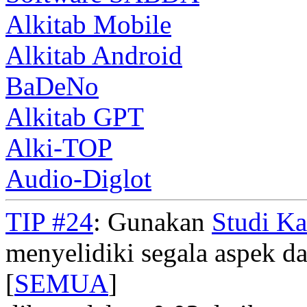
Alkitab Mobile
Alkitab Android
BaDeNo
Alkitab GPT
Alki-TOP
Audio-Diglot
TIP #24
: Gunakan
Studi K
menyelidiki segala aspek dar
[
SEMUA
]