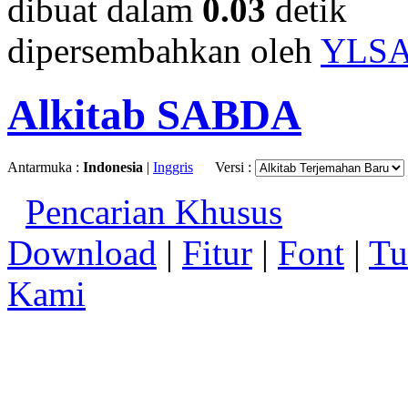
dibuat dalam
0.03
detik
dipersembahkan oleh
YLS
Alkitab SABDA
Antarmuka :
Indonesia
|
Inggris
Versi :
Pencarian Khusus
Download
|
Fitur
|
Font
|
Tu
Kami