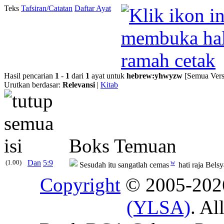
Teks
Tafsiran/Catatan
Daftar Ayat
Hasil pencarian
1
-
1
dari
1
ayat untuk
hebrew
:
yhwyzw
[Semua Vers
Urutkan berdasar:
Relevansi
|
Kitab
Boks Temuan
(1.00)
Dan
5:9
w
Sesudah itu sangatlah cemas
hati raja Belsy
Copyright
© 2005-20
(YLSA)
. Al