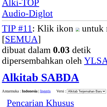
Alki-TOP
Audio-Diglot
TIP #11
: Klik ikon
untuk 
[
SEMUA
]
dibuat dalam
0.03
detik
dipersembahkan oleh
YLS
Alkitab SABDA
Antarmuka :
Indonesia
|
Inggris
Versi :
Pencarian Khusus