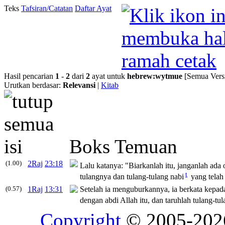
Teks
Tafsiran/Catatan
Daftar Ayat
Hasil pencarian
1
-
2
dari
2
ayat untuk
hebrew
:
wytmue
[Semua Vers
Urutkan berdasar:
Relevansi
|
Kitab
Boks Temuan
(1.00)
2Raj
23:18
Lalu katanya: "Biarkanlah itu, janganlah ad
t
tulangnya dan tulang-tulang nabi
yang telah 
(0.57)
1Raj
13:31
Setelah ia menguburkannya, ia berkata kepad
dengan abdi Allah itu, dan taruhlah tulang-tu
Copyright
© 2005-20