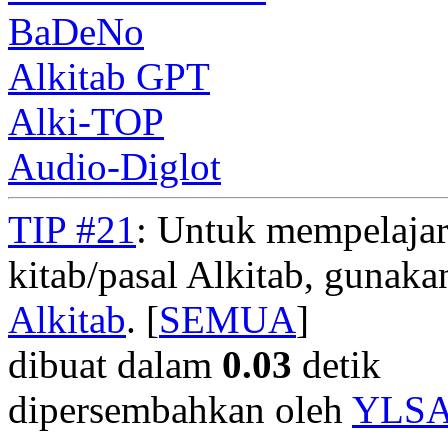
BaDeNo
Alkitab GPT
Alki-TOP
Audio-Diglot
TIP #21
: Untuk mempelajar
kitab/pasal Alkitab, gunak
Alkitab
. [
SEMUA
]
dibuat dalam
0.03
detik
dipersembahkan oleh
YLS