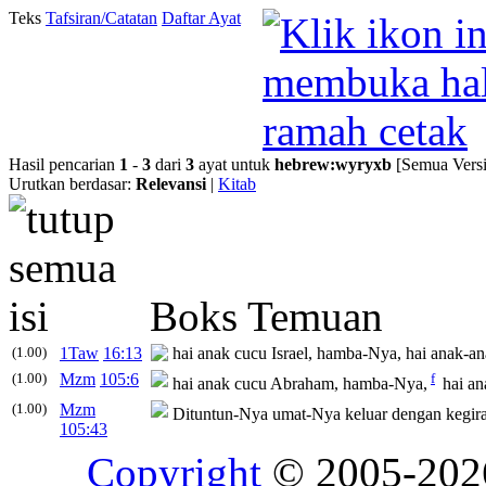
Teks
Tafsiran/Catatan
Daftar Ayat
Hasil pencarian
1
-
3
dari
3
ayat untuk
hebrew
:
wyryxb
[Semua Versi
Urutkan berdasar:
Relevansi
|
Kitab
Boks Temuan
(1.00)
1Taw
16:13
hai anak cucu Israel, hamba-Nya, hai anak-a
(1.00)
Mzm
105:6
f
hai anak cucu Abraham, hamba-Nya,
hai an
(1.00)
Mzm
Dituntun-Nya umat-Nya keluar dengan kegir
105:43
Copyright
© 2005-20