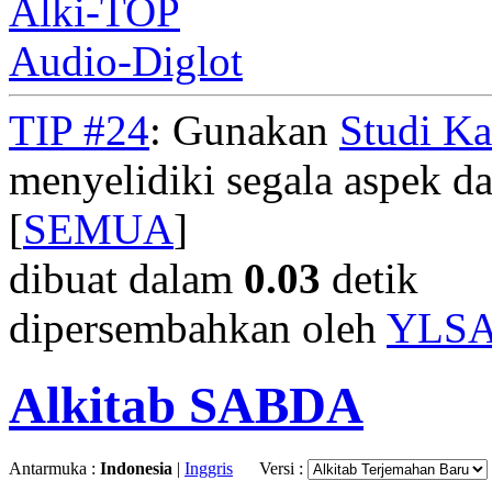
Alki-TOP
Audio-Diglot
TIP #24
: Gunakan
Studi K
menyelidiki segala aspek dar
[
SEMUA
]
dibuat dalam
0.03
detik
dipersembahkan oleh
YLS
Alkitab SABDA
Antarmuka :
Indonesia
|
Inggris
Versi :