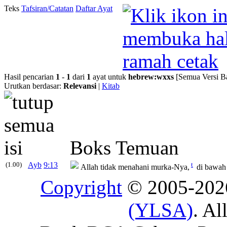
Teks
Tafsiran/Catatan
Daftar Ayat
Hasil pencarian
1
-
1
dari
1
ayat untuk
hebrew
:
wxxs
[Semua Versi B
Urutkan berdasar:
Relevansi
|
Kitab
Boks Temuan
(1.00)
Ayb
9:13
t
Allah tidak menahani murka-Nya,
di bawah
Copyright
© 2005-20
(YLSA)
. Al