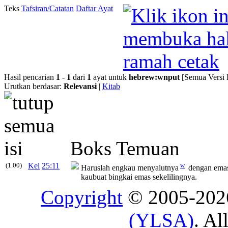
Teks
Tafsiran/Catatan
Daftar Ayat
Hasil pencarian
1
-
1
dari
1
ayat untuk
hebrew
:
wnput
[Semua Versi 
Urutkan berdasar:
Relevansi
|
Kitab
Boks Temuan
(1.00)
Kel
25:11
w
Haruslah engkau menyalutnya
dengan emas 
kaubuat bingkai emas sekelilingnya.
Copyright
© 2005-20
(YLSA)
. Al