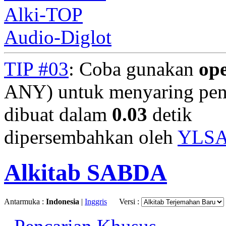
Alki-TOP
Audio-Diglot
TIP #03
: Coba gunakan
op
ANY) untuk menyaring penc
dibuat dalam
0.03
detik
dipersembahkan oleh
YLS
Alkitab SABDA
Antarmuka :
Indonesia
|
Inggris
Versi :