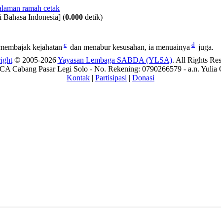
i Bahasa Indonesia]
(
0.000
detik)
c
d
membajak kejahatan
dan menabur kesusahan, ia menuainya
juga.
ight
© 2005-2026
Yayasan Lembaga SABDA (YLSA)
. All Rights Re
A Cabang Pasar Legi Solo - No. Rekening: 0790266579 - a.n. Yulia 
Kontak
|
Partisipasi
|
Donasi