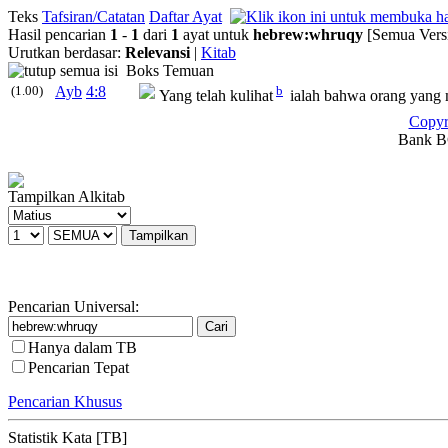
Teks
Tafsiran/Catatan
Daftar Ayat
Hasil pencarian
1
-
1
dari
1
ayat untuk
hebrew
:
whruqy
[Semua Vers
Urutkan berdasar:
Relevansi
|
Kitab
Boks Temuan
(1.00)
Ayb
4:8
b
Yang telah kulihat
ialah bahwa orang yang 
Copyr
Bank BC
Tampilkan Alkitab
Pencarian Universal:
Hanya dalam TB
Pencarian Tepat
Pencarian Khusus
Statistik Kata [TB]