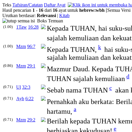
Teks
Tafsiran/Catatan
Daftar Ayat
Hasil pencarian
1
-
16
dari
16
ayat untuk
hebrew
:
wbh
[Semua Versi 
Urutkan berdasar:
Relevansi
|
Kitab
Boks Temuan
(1.00)
1Taw
16:28
Kepada TUHAN, hai suku-su
sajalah kemuliaan dan kekuat
(1.00)
Mzm
96:7
k
Kepada TUHAN,
hai suku-
sajalah kemuliaan dan kekuat
(0.86)
Mzm
29:1
Mazmur Daud. Kepada TUH
d
TUHAN sajalah kemuliaan
(0.71)
Ul
32:3
c
Sebab nama TUHAN
akan 
(0.71)
Ayb
6:22
Pernahkah aku berkata: Berila
a
hartamu,
(0.71)
Mzm
29:2
Berilah kepada TUHAN kemu
e
berhiaskan kekudusan!