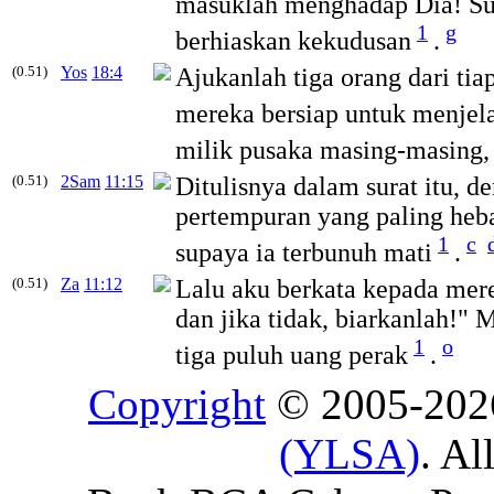
masuklah menghadap Dia! 
1
g
berhiaskan kekudusan
.
(0.51)
Yos
18:4
Ajukanlah tiga orang dari ti
mereka bersiap untuk menjela
milik pusaka masing-masing,
(0.51)
2Sam
11:15
Ditulisnya dalam surat itu, 
pertempuran yang paling heb
1
c
supaya ia terbunuh mati
.
(0.51)
Za
11:12
Lalu aku berkata kepada mere
dan jika tidak, biarkanlah
1
o
tiga puluh uang perak
.
Copyright
© 2005-20
(YLSA)
. Al