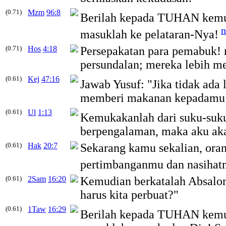
(0.71)
Mzm
96:8
Berilah kepada TUHAN kemu
n
masuklah ke pelataran-Nya!
(0.71)
Hos
4:18
Persepakatan para pemabuk! 
persundalan; mereka lebih m
(0.61)
Kej
47:16
Jawab Yusuf: "Jika tidak ada 
memberi makanan kepadamu se
(0.61)
Ul
1:13
Kemukakanlah dari suku-suk
berpengalaman, maka aku ak
(0.61)
Hak
20:7
Sekarang kamu sekalian, orang 
pertimbanganmu dan nasihat
(0.61)
2Sam
16:20
Kemudian berkatalah Absalom
harus kita perbuat?"
(0.61)
1Taw
16:29
Berilah kepada TUHAN kemu