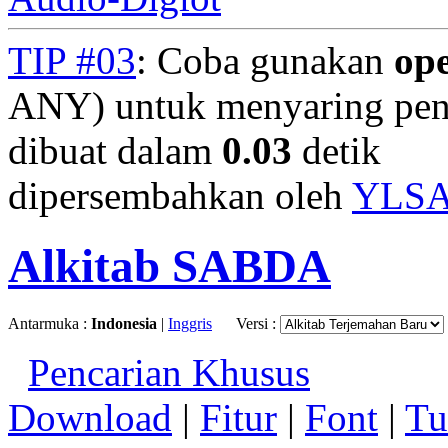
TIP #03
: Coba gunakan
op
ANY) untuk menyaring penc
dibuat dalam
0.03
detik
dipersembahkan oleh
YLS
Alkitab SABDA
Antarmuka :
Indonesia
|
Inggris
Versi :
Pencarian Khusus
Download
|
Fitur
|
Font
|
Tu