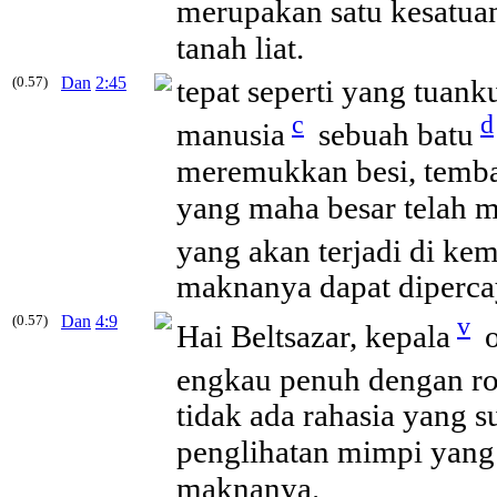
merupakan satu kesatuan
tanah liat.
(0.57)
Dan
2:45
tepat seperti yang tuank
c
d
manusia
sebuah batu
meremukkan besi, tembaga
yang maha besar telah 
yang akan terjadi di kem
maknanya dapat diperca
(0.57)
Dan
4:9
v
Hai Beltsazar, kepala
o
engkau penuh dengan ro
tidak ada rahasia yang s
penglihatan mimpi yang
maknanya.