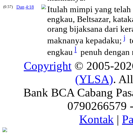
(0.57)
Dan
4:18
Itulah mimpi yang telah
engkau, Beltsazar, kat
orang bijaksana dari ke
j
maknanya kepadaku;
t
l
engkau
penuh dengan 
Copyright
© 2005-20
(YLSA)
. Al
Bank BCA Cabang Pasar
0790266579 - 
Kontak
|
Pa