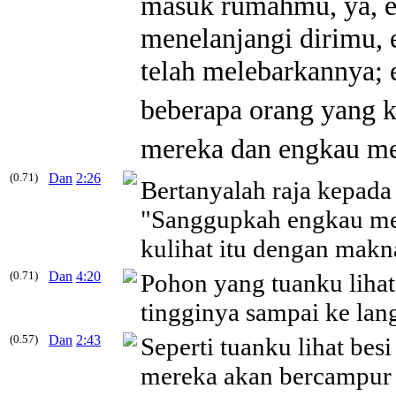
masuk rumahmu, ya, e
menelanjangi dirimu, 
telah melebarkannya; 
beberapa orang yang k
mereka dan engkau me
(0.71)
Dan
2:26
Bertanyalah raja kepada
"Sanggupkah engkau me
kulihat itu dengan makn
(0.71)
Dan
4:20
Pohon yang tuanku lihat
tingginya sampai ke lang
(0.57)
Dan
2:43
Seperti tuanku lihat besi
mereka akan bercampur o