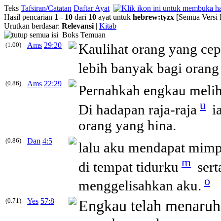
Teks
Tafsiran/Catatan
Daftar Ayat
Hasil pencarian
1
-
10
dari
10
ayat untuk
hebrew
:
tyzx
[Semua Versi 
Urutkan berdasar:
Relevansi
|
Kitab
Boks Temuan
(1.00)
Ams
29:20
Kaulihat orang yang cep
lebih banyak bagi orang 
(0.86)
Ams
22:29
Pernahkah engkau melih
u
Di hadapan raja-raja
ia
orang yang hina.
(0.86)
Dan
4:5
lalu aku mendapat mimp
m
di tempat tidurku
sert
o
menggelisahkan aku.
(0.71)
Yes
57:8
Engkau telah menaruh