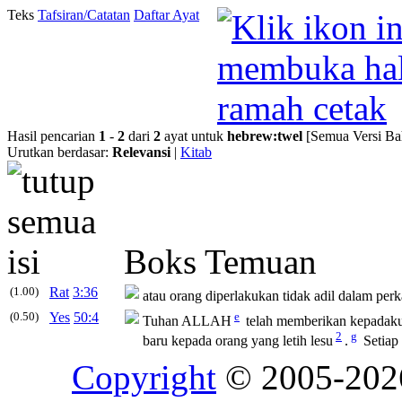
Teks
Tafsiran/Catatan
Daftar Ayat
Hasil pencarian
1
-
2
dari
2
ayat untuk
hebrew
:
twel
[Semua Versi Ba
Urutkan berdasar:
Relevansi
|
Kitab
Boks Temuan
(1.00)
Rat
3:36
atau orang diperlakukan tidak adil dalam per
(0.50)
Yes
50:4
e
Tuhan ALLAH
telah memberikan kepadak
2
g
baru kepada orang yang letih lesu
.
Setiap
Copyright
© 2005-20