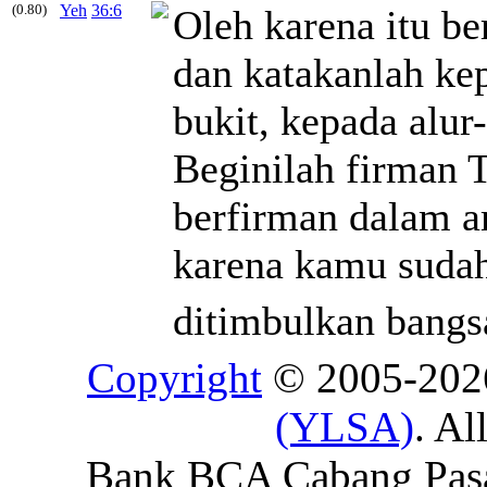
(0.80)
Yeh
36:6
Oleh karena itu be
dan katakanlah ke
bukit, kepada alur
Beginilah firman
berfirman dalam 
karena kamu suda
ditimbulkan bangs
Copyright
© 2005-20
(YLSA)
. Al
Bank BCA Cabang Pasar