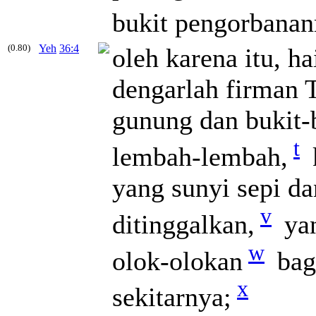
bukit pengorbana
(0.80)
Yeh
36:4
oleh karena itu, h
dengarlah firman
gunung dan bukit-b
t
lembah-lembah,
yang sunyi sepi d
v
ditinggalkan,
yan
w
olok-olokan
bagi
x
sekitarnya;