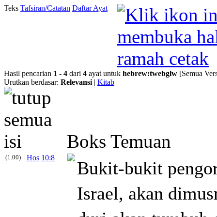
Teks
Tafsiran/Catatan
Daftar Ayat
Hasil pencarian
1
-
4
dari
4
ayat untuk
hebrew
:
twebglw
[Semua Vers
Urutkan berdasar:
Relevansi
|
Kitab
Boks Temuan
(1.00)
Hos
10:8
Bukit-bukit pengo
Israel, akan dimu