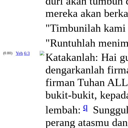
duri akan tumbuh 
mereka akan berk
"Timbunilah kami
"Runtuhlah menim
(0.80)
Yeh
6:3
Katakanlah: Hai g
dengarkanlah fir
firman Tuhan AL
bukit-bukit, kepad
q
lembah:
Sungguh
perang atasmu da