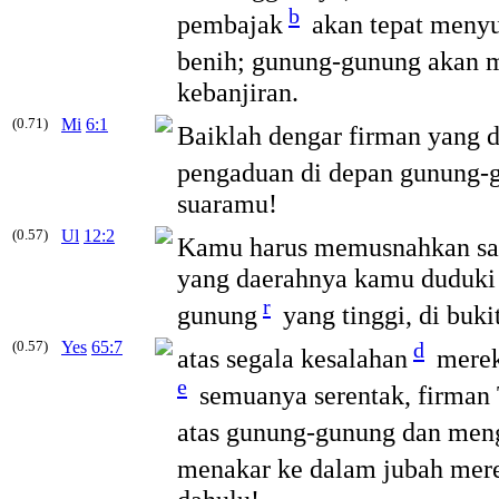
b
pembajak
akan tepat menyu
benih; gunung-gunung akan m
kebanjiran.
(0.71)
Mi
6:1
Baiklah dengar firman yan
pengaduan di depan gunung-
suaramu!
(0.57)
Ul
12:2
Kamu harus memusnahkan sam
yang daerahnya kamu duduki i
r
gunung
yang tinggi, di buki
(0.57)
Yes
65:7
d
atas segala kesalahan
merek
e
semuanya serentak, firman
atas gunung-gunung dan menga
menakar ke dalam jubah mer