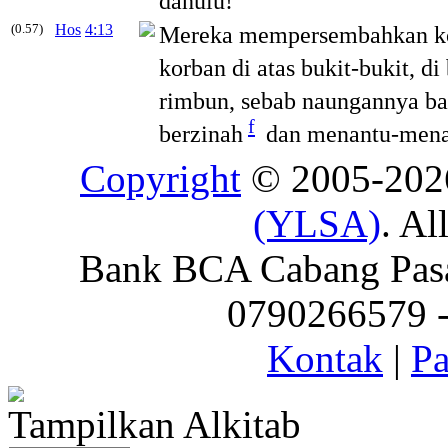
dahulu!
(0.57)
Hos
4:13
Mereka mempersembahkan ko
korban di atas bukit-bukit, d
rimbun, sebab naungannya ba
f
berzinah
dan menantu-mena
Copyright
© 2005-20
(YLSA)
. Al
Bank BCA Cabang Pasar
0790266579 - 
Kontak
|
Pa
Tampilkan Alkitab