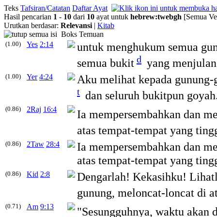
Teks
Tafsiran/Catatan
Daftar Ayat
Hasil pencarian
1
-
10
dari
10
ayat untuk
hebrew
:
twebgh
[Semua Ver
Urutkan berdasar:
Relevansi
|
Kitab
Boks Temuan
(1.00)
Yes
2:14
untuk menghukum semua gunu
d
semua bukit
yang menjulang
(1.00)
Yer
4:24
Aku melihat kepada gunung-g
t
dan seluruh bukitpun goyah
(0.86)
2Raj
16:4
Ia mempersembahkan dan me
atas tempat-tempat yang ting
(0.86)
2Taw
28:4
Ia mempersembahkan dan mem
atas tempat-tempat yang ting
(0.86)
Kid
2:8
Dengarlah! Kekasihku! Lihatl
gunung, meloncat-loncat di at
(0.71)
Am
9:13
"Sesungguhnya, waktu akan d