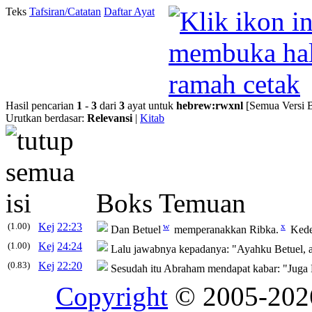
Teks
Tafsiran/Catatan
Daftar Ayat
Hasil pencarian
1
-
3
dari
3
ayat untuk
hebrew
:
rwxnl
[Semua Versi 
Urutkan berdasar:
Relevansi
|
Kitab
Boks Temuan
(1.00)
Kej
22:23
w
x
Dan Betuel
memperanakkan Ribka.
Kedel
(1.00)
Kej
24:24
Lalu jawabnya kepadanya: "Ayahku Betuel, a
(0.83)
Kej
22:20
Sesudah itu Abraham mendapat kabar: "Juga M
Copyright
© 2005-20