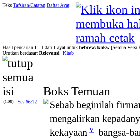
Teks
Tafsiran/Catatan
Daftar Ayat
Hasil pencarian
1
-
1
dari
1
ayat untuk
hebrew
:
lxnkw
[Semua Versi 
Urutkan berdasar:
Relevansi
|
Kitab
Boks Temuan
(1.00)
Yes
66:12
Sebab beginilah fir
mengalirkan kepadany
v
kekayaan
bangsa-ban