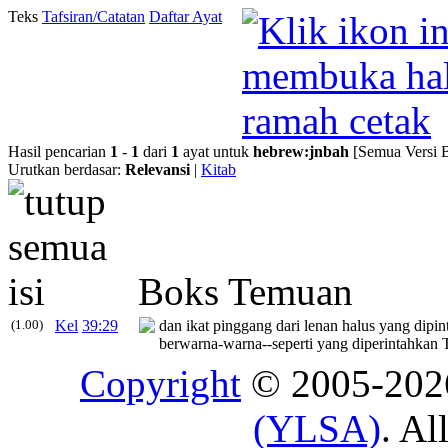
Teks
Tafsiran/Catatan
Daftar Ayat
Hasil pencarian
1
-
1
dari
1
ayat untuk
hebrew
:
jnbah
[Semua Versi 
Urutkan berdasar:
Relevansi
|
Kitab
Boks Temuan
(1.00)
Kel
39:29
dan ikat pinggang dari lenan halus yang dipi
berwarna-warna--seperti yang diperintahk
Copyright
© 2005-20
(YLSA)
. Al