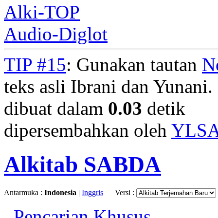
Alki-TOP
Audio-Diglot
TIP #15
: Gunakan tautan
N
teks asli Ibrani dan Yunani. 
dibuat dalam
0.03
detik
dipersembahkan oleh
YLS
Alkitab SABDA
Antarmuka :
Indonesia
|
Inggris
Versi :
Pencarian Khusus