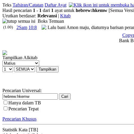
Teks
Tafsiran/Catatan
Daftar Ayat
Hasil pencarian
1
-
1
dari
1
ayat untuk
hebrew
:
hkemw
[Semua Versi
Urutkan berdasar:
Relevansi
|
Kitab
Boks Temuan
(1.00)
2Sam
10:8
Lalu bani Amon maju, diaturnya barisan pera
Copyr
Bank BC
Tampilkan Alkitab
Pencarian Universal:
Hanya dalam TB
Pencarian Tepat
Pencarian Khusus
Statistik Kata [TB]