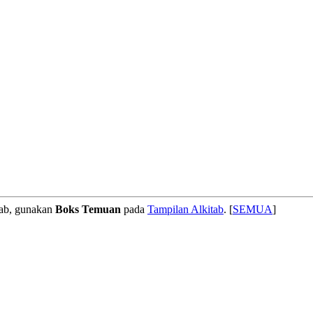
tab, gunakan
Boks Temuan
pada
Tampilan Alkitab
. [
SEMUA
]