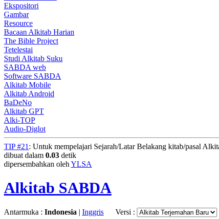
Ekspositori
Gambar
Resource
Bacaan Alkitab Harian
The Bible Project
Tetelestai
Studi Alkitab Suku
SABDA web
Software SABDA
Alkitab Mobile
Alkitab Android
BaDeNo
Alkitab GPT
Alki-TOP
Audio-Diglot
TIP #21
: Untuk mempelajari Sejarah/Latar Belakang kitab/pasal Alki
dibuat dalam
0.03
detik
dipersembahkan oleh
YLSA
Alkitab SABDA
Antarmuka :
Indonesia
|
Inggris
Versi :