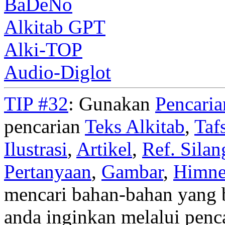
BaDeNo
Alkitab GPT
Alki-TOP
Audio-Diglot
TIP #32
: Gunakan
Pencari
pencarian
Teks Alkitab
,
Taf
Ilustrasi
,
Artikel
,
Ref. Silan
Pertanyaan
,
Gambar
,
Himn
mencari bahan-bahan yang b
anda inginkan melalui penc