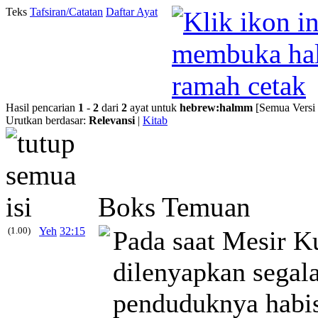
Teks
Tafsiran/Catatan
Daftar Ayat
Hasil pencarian
1
-
2
dari
2
ayat untuk
hebrew
:
halmm
[Semua Versi
Urutkan berdasar:
Relevansi
|
Kitab
Boks Temuan
(1.00)
Yeh
32:15
Pada saat Mesir Ku
dilenyapkan segala
penduduknya habi