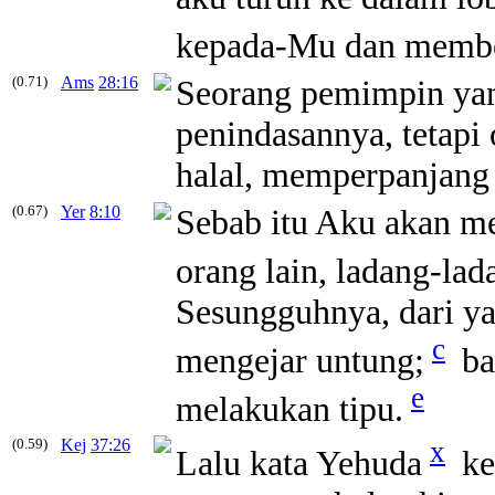
kepada-Mu dan membe
(0.71)
Ams
28:16
Seorang pemimpin yan
penindasannya, tetapi
halal, memperpanjang
(0.67)
Yer
8:10
Sebab itu Aku akan me
orang lain, ladang-la
Sesungguhnya, dari ya
c
mengejar untung;
ba
e
melakukan tipu.
(0.59)
Kej
37:26
x
Lalu kata Yehuda
ke