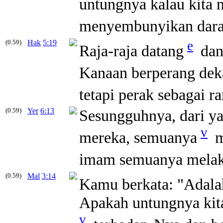
untungnya kalau kita 
menyembunyikan dar
(0.59)
Hak
5:19
e
Raja-raja datang
dan 
Kanaan berperang deka
tetapi perak sebagai 
(0.59)
Yer
6:13
Sesungguhnya, dari ya
v
mereka, semuanya
m
imam semuanya melak
(0.59)
Mal
3:14
Kamu berkata: "Adalah
Apakah untungnya kit
v