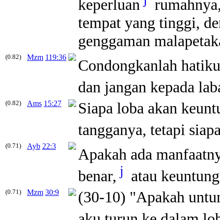
keperluan
rumahnya,
tempat yang tinggi, d
genggaman malapetak
(0.82)
Mzm
119:36
Condongkanlah hatik
dan jangan kepada lab
(0.82)
Ams
15:27
Siapa loba akan keun
tangganya, tetapi sia
(0.71)
Ayb
22:3
Apakah ada manfaatn
j
benar,
atau keuntung
(0.71)
Mzm
30:9
(30-10) "Apakah untu
aku turun ke dalam lo