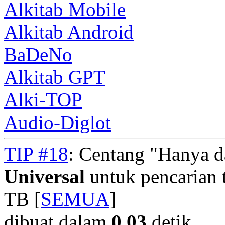
Alkitab Mobile
Alkitab Android
BaDeNo
Alkitab GPT
Alki-TOP
Audio-Diglot
TIP #18
: Centang "Hanya 
Universal
untuk pencarian t
TB [
SEMUA
]
dibuat dalam
0.03
detik