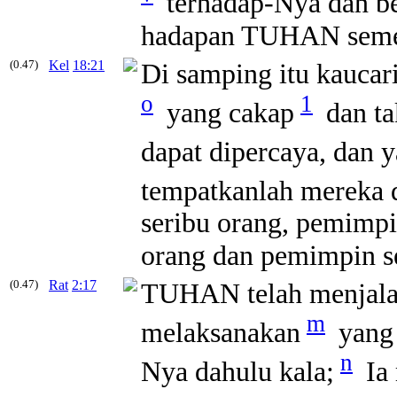
terhadap-Nya dan be
hadapan TUHAN seme
(0.47)
Kel
18:21
Di samping itu kaucari
o
1
yang cakap
dan ta
dapat dipercaya, dan 
tempatkanlah mereka d
seribu orang, pemimpi
orang dan pemimpin s
(0.47)
Rat
2:17
TUHAN telah menjalan
m
melaksanakan
yang 
n
Nya dahulu kala;
Ia 