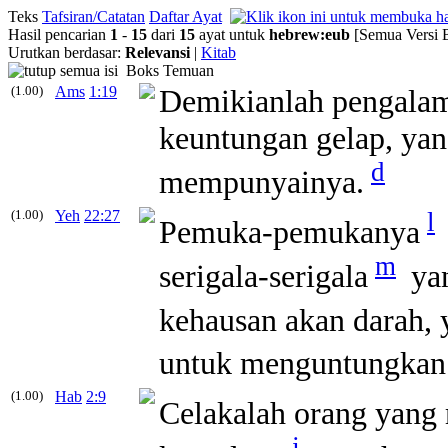
Teks
Tafsiran/Catatan
Daftar Ayat
Hasil pencarian
1
-
15
dari
15
ayat untuk
hebrew
:
eub
[Semua Versi 
Urutkan berdasar:
Relevansi
|
Kitab
Boks Temuan
(1.00)
Ams
1:19
Demikianlah pengalam
keuntungan gelap, ya
d
mempunyainya.
(1.00)
Yeh
22:27
l
Pemuka-pemukanya
m
serigala-serigala
ya
kehausan akan darah,
untuk menguntungkan
(1.00)
Hab
2:9
Celakalah orang yang
j