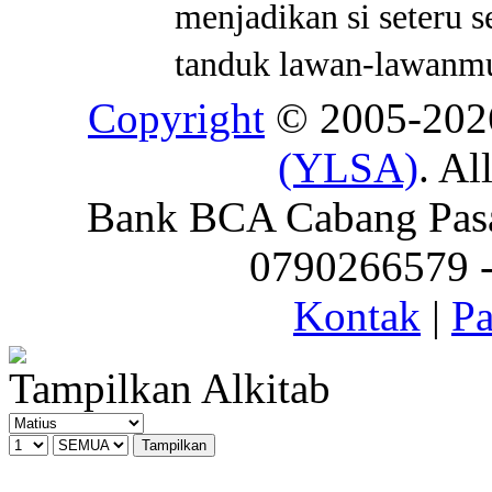
menjadikan si seteru 
tanduk lawan-lawanm
Copyright
© 2005-20
(YLSA)
. Al
Bank BCA Cabang Pasar
0790266579 - 
Kontak
|
Pa
Tampilkan Alkitab