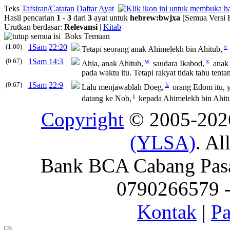
Teks
Tafsiran/Catatan
Daftar Ayat
Hasil pencarian
1
-
3
dari
3
ayat untuk
hebrew
:
bwjxa
[Semua Versi 
Urutkan berdasar:
Relevansi
|
Kitab
Boks Temuan
(1.00)
1Sam
22:20
v
Tetapi seorang anak Ahimelekh bin Ahitub,
(0.67)
1Sam
14:3
w
x
Ahia, anak Ahitub,
saudara Ikabod,
anak 
pada waktu itu. Tetapi rakyat tidak tahu tenta
(0.67)
1Sam
22:9
h
Lalu menjawablah Doeg,
orang Edom itu, ya
i
datang ke Nob,
kepada Ahimelekh bin Ahit
Copyright
© 2005-20
(YLSA)
. Al
Bank BCA Cabang Pasar
0790266579 - 
Kontak
|
Pa