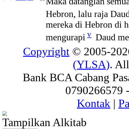
Maka datanglah semua 
Hebron, lalu raja Dau
mereka di Hebron di
v
mengurapi
Daud menj
Copyright
© 2005-20
(YLSA)
. Al
Bank BCA Cabang Pasar
0790266579 - 
Kontak
|
Pa
Tampilkan Alkitab