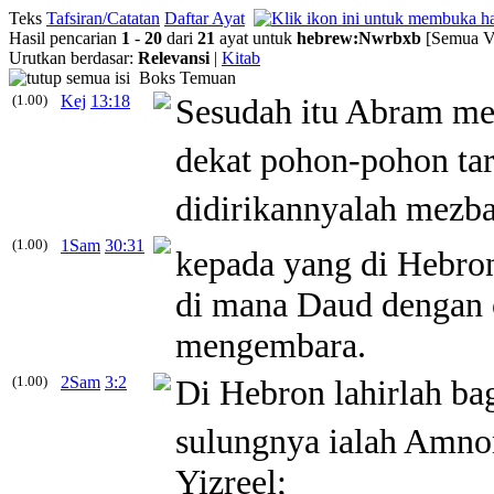
Teks
Tafsiran/Catatan
Daftar Ayat
Hasil pencarian
1
-
20
dari
21
ayat untuk
hebrew
:
Nwrbxb
[Semua Ve
Urutkan berdasar:
Relevansi
|
Kitab
Boks Temuan
(1.00)
Kej
13:18
Sesudah itu Abram m
dekat pohon-pohon ta
didirikannyalah mezb
(1.00)
1Sam
30:31
kepada yang di Hebro
di mana Daud dengan 
mengembara.
(1.00)
2Sam
3:2
Di Hebron lahirlah ba
sulungnya ialah Amno
Yizreel;