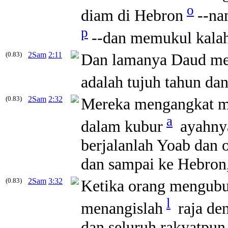
o
diam di Hebron
--na
p
--dan memukul kalah
(0.83)
2Sam
2:11
Dan lamanya Daud me
adalah tujuh tahun da
(0.83)
2Sam
2:32
Mereka mengangkat m
a
dalam kubur
ayahny
berjalanlah Yoab dan
dan sampai ke Hebron, 
(0.83)
2Sam
3:32
Ketika orang mengubu
l
menangislah
raja de
dan seluruh rakyatpun