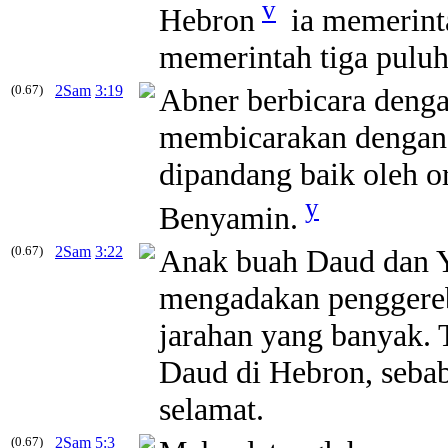
v
Hebron
ia memerinta
memerintah tiga puluh 
(0.67)
2Sam
3:19
Abner berbicara deng
membicarakan dengan 
dipandang baik oleh o
y
Benyamin.
(0.67)
2Sam
3:22
Anak buah Daud dan Yo
mengadakan penggere
jarahan yang banyak. 
Daud di Hebron, sebab
selamat.
(0.67)
2Sam
5:3