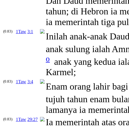
Dan Daud memerinta
tahun; di Hebron ia m
ia memerintah tiga pul
(0.83)
1Taw
3:1
Inilah anak-anak Dau
anak sulung ialah Am
o
anak yang kedua iala
Karmel;
(0.83)
1Taw
3:4
Enam orang lahir bagi
tujuh tahun enam bula
lamanya ia memerinta
(0.83)
1Taw
29:27
Ia memerintah atas ora