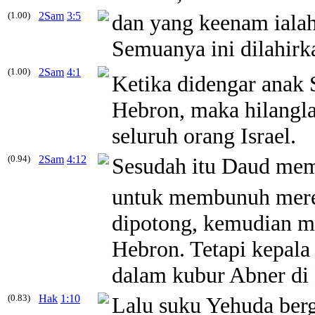
(1.00)
2Sam
3:5
dan yang keenam ialah 
Semuanya ini dilahirk
(1.00)
2Sam
4:1
Ketika didengar anak
Hebron, maka hilangla
seluruh orang Israel.
(0.94)
2Sam
4:12
Sesudah itu Daud mem
untuk membunuh mer
dipotong, kemudian ma
Hebron. Tetapi kepala
dalam kubur Abner di
(0.83)
Hak
1:10
Lalu suku Yehuda ber