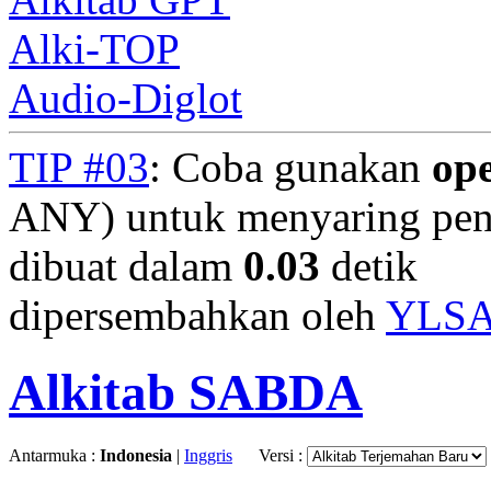
Alki-TOP
Audio-Diglot
TIP #03
: Coba gunakan
op
ANY) untuk menyaring penc
dibuat dalam
0.03
detik
dipersembahkan oleh
YLS
Alkitab SABDA
Antarmuka :
Indonesia
|
Inggris
Versi :