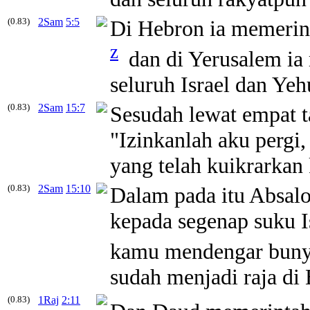
(0.83)
2Sam
5:5
Di Hebron ia memerint
z
dan di Yerusalem ia 
seluruh Israel dan Yeh
(0.83)
2Sam
15:7
Sesudah lewat empat t
"Izinkanlah aku pergi
yang telah kuikrarka
(0.83)
2Sam
15:10
Dalam pada itu Absalo
kepada segenap suku I
kamu mendengar bunyi
sudah menjadi raja di
(0.83)
1Raj
2:11