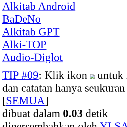
Alkitab Android
BaDeNo
Alkitab GPT
Alki-TOP
Audio-Diglot
TIP #09
: Klik ikon
untuk 
dan catatan hanya seukuran
[
SEMUA
]
dibuat dalam
0.03
detik
dipersembahkan oleh
YLS