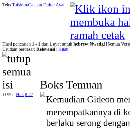
Teks
Tafsiran/Catatan
Daftar Ayat
Hasil pencarian
1
-
1
dari
1
ayat untuk
hebrew
:
Nwedgl
[Semua Versi
Urutkan berdasar:
Relevansi
|
Kitab
Boks Temuan
(1.00)
Hak
8:27
Kemudian Gideon me
menempatkannya di ko
berlaku serong dengan