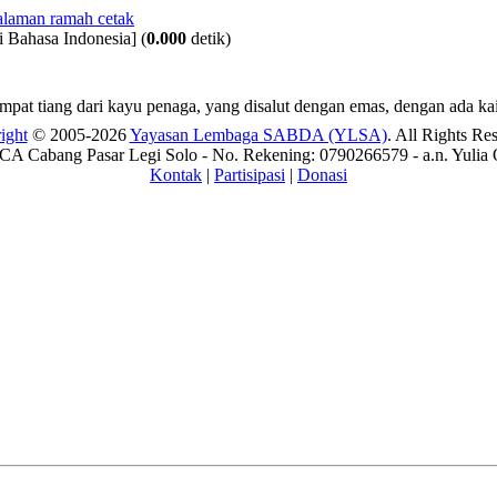
i Bahasa Indonesia]
(
0.000
detik)
t tiang dari kayu penaga, yang disalut dengan emas, dengan ada kai
ight
© 2005-2026
Yayasan Lembaga SABDA (YLSA)
. All Rights Re
A Cabang Pasar Legi Solo - No. Rekening: 0790266579 - a.n. Yulia 
Kontak
|
Partisipasi
|
Donasi