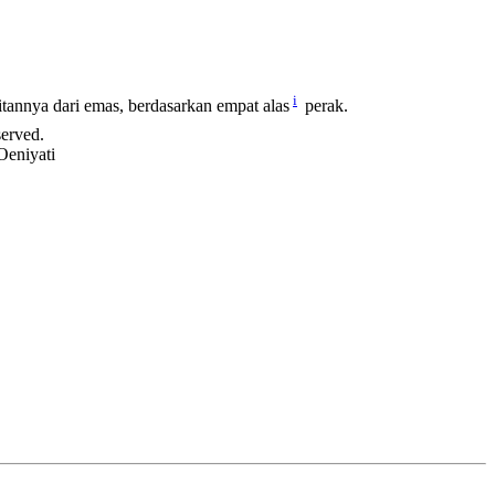
i
tannya dari emas, berdasarkan empat alas
perak.
served.
Oeniyati