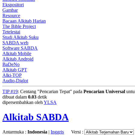
Ekspositori
Gambar
Resource
Bacaan Alkitab Harian
The Bible Project
Tetelestai
Studi Alkitab Suku
SABDA web
Software SABDA
Alkitab Mobile
Alkitab Android
BaDeNo
Alkitab GPT
Alki-TOP
Audio-Diglot
TIP #19
: Centang "Pencarian Tepat" pada
Pencarian Universal
untuk
dibuat dalam
0.03
detik
dipersembahkan oleh
YLSA
Alkitab SABDA
Antarmuka :
Indonesia
|
Inggris
Versi :