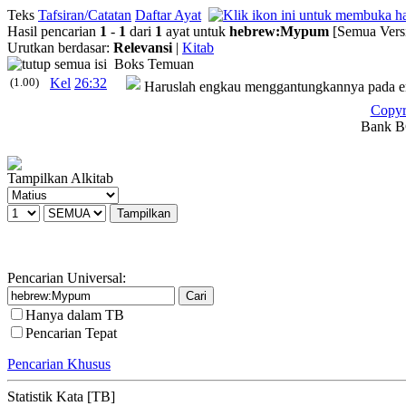
Teks
Tafsiran/Catatan
Daftar Ayat
Hasil pencarian
1
-
1
dari
1
ayat untuk
hebrew
:
Mypum
[Semua Vers
Urutkan berdasar:
Relevansi
|
Kitab
Boks Temuan
(1.00)
Kel
26:32
Haruslah engkau menggantungkannya pada empa
Copyr
Bank BC
Tampilkan Alkitab
Pencarian Universal:
Hanya dalam TB
Pencarian Tepat
Pencarian Khusus
Statistik Kata [TB]