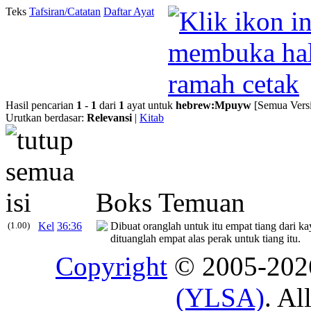
Teks
Tafsiran/Catatan
Daftar Ayat
Hasil pencarian
1
-
1
dari
1
ayat untuk
hebrew
:
Mpuyw
[Semua Versi
Urutkan berdasar:
Relevansi
|
Kitab
Boks Temuan
(1.00)
Kel
36:36
Dibuat oranglah untuk itu empat tiang dari ka
dituanglah empat alas perak untuk tiang itu.
Copyright
© 2005-20
(YLSA)
. Al