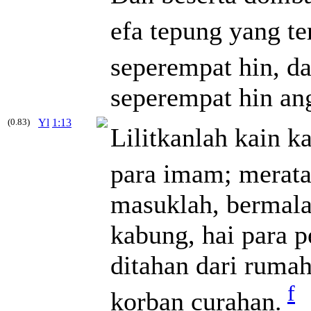
efa tepung yang t
seperempat hin, d
seperempat hin an
(0.83)
Yl
1:13
Lilitkanlah kain k
para imam; merata
masuklah, bermal
kabung, hai para p
ditahan dari ruma
f
korban curahan.