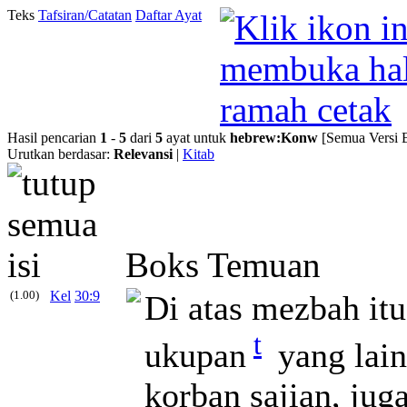
Teks
Tafsiran/Catatan
Daftar Ayat
Hasil pencarian
1
-
5
dari
5
ayat untuk
hebrew
:
Konw
[Semua Versi 
Urutkan berdasar:
Relevansi
|
Kitab
Boks Temuan
(1.00)
Kel
30:9
Di atas mezbah it
t
ukupan
yang lain
korban sajian, ju