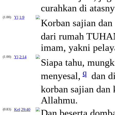
curahkan di atasny
(1.00)
Yl
1:9
Korban sajian dan
dari rumah TUHAN
imam, yakni pela
(1.00)
Yl
2:14
Siapa tahu, mungk
q
menyesal,
dan di
korban sajian dan
Allahmu.
(0.83)
Kel
29:40
Dan beserta domba