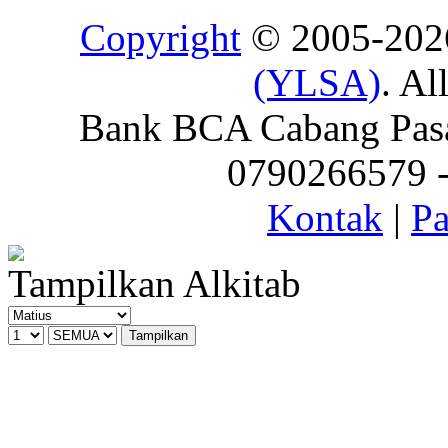
Copyright
© 2005-20
(YLSA)
. Al
Bank BCA Cabang Pasar
0790266579 - 
Kontak
|
Pa
Tampilkan Alkitab