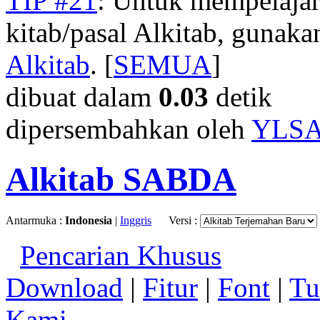
TIP #21
: Untuk mempelajar
kitab/pasal Alkitab, gunak
Alkitab
. [
SEMUA
]
dibuat dalam
0.03
detik
dipersembahkan oleh
YLS
Alkitab SABDA
Antarmuka :
Indonesia
|
Inggris
Versi :
Pencarian Khusus
Download
|
Fitur
|
Font
|
Tu
Kami