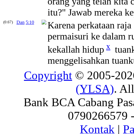
orang yang telah kita
itu?" Jawab mereka kep
(0.67)
Dan
5:10
Karena perkataan raja
permaisuri ke dalam ru
x
kekallah hidup
tuank
menggelisahkan tuanku
Copyright
© 2005-20
(YLSA)
. Al
Bank BCA Cabang Pasar
0790266579 - 
Kontak
|
Pa