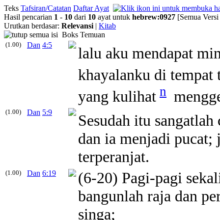
Teks
Tafsiran/Catatan
Daftar Ayat
Hasil pencarian
1
-
10
dari
10
ayat untuk
hebrew
:
0927
[Semua Versi
Urutkan berdasar:
Relevansi
|
Kitab
Boks Temuan
(1.00)
Dan
4:5
lalu aku mendapat mi
khayalanku di tempat 
n
yang kulihat
mengge
(1.00)
Dan
5:9
Sesudah itu sangatlah
dan ia menjadi pucat;
terperanjat.
(1.00)
Dan
6:19
(6-20) Pagi-pagi sekal
bangunlah raja dan pe
singa;