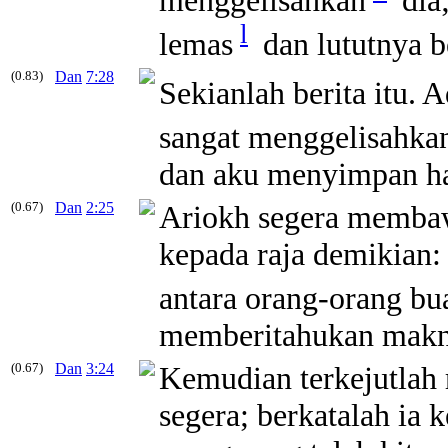
l
lemas
dan lututnya b
(0.83)
Dan
7:28
Sekianlah berita itu. 
sangat menggelisahka
dan aku menyimpan hal
(0.67)
Dan
2:25
Ariokh segera membaw
kepada raja demikian:
antara orang-orang b
memberitahukan makna
(0.67)
Dan
3:24
Kemudian terkejutlah 
segera; berkatalah ia