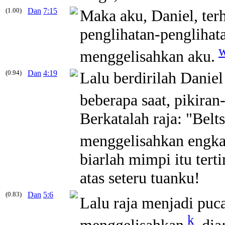
(1.00)
Dan
7:15
Maka aku, Daniel, terh
penglihatan-penglihata
menggelisahkan aku.
(0.94)
Dan
4:19
Lalu berdirilah Danie
beberapa saat, pikira
Berkatalah raja: "Bel
menggelisahkan engk
biarlah mimpi itu ter
atas seteru tuanku!
(0.83)
Dan
5:6
Lalu raja menjadi puca
k
menggelisahkan
dia