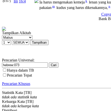
(0.67)
Im
16:4
k
Ia harus mengenakan kemeja
lenan yang kud
m
n
pakaian
kudus yang harus dikenakannya,
Copyr
Bank BC
Tampilkan Alkitab
Pencarian Universal:
Hanya dalam TB
Pencarian Tepat
Pencarian Khusus
Statistik Kata [TB]
tidak ada statistik kata
Keluarga Kata [TB]
tidak ada keluarga kata
Distribusi