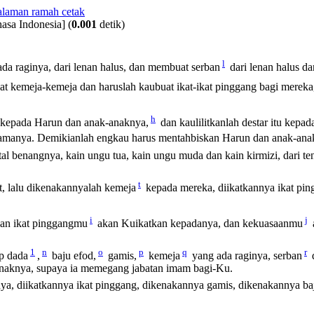
asa Indonesia]
(
0.001
detik)
l
da raginya, dari lenan halus, dan membuat serban
dari lenan halus d
t kemeja-kemeja dan haruslah kaubuat ikat-ikat pinggang bagi mereka,
h
 kepada Harun dan anak-anaknya,
dan kaulilitkanlah destar itu kep
amanya. Demikianlah engkau harus mentahbiskan Harun dan anak-ana
intal benangnya, kain ungu tua, kain ungu muda dan kain kirmizi, dar
t
 lalu dikenakannyalah kemeja
kepada mereka, diikatkannya ikat pin
i
j
an ikat pinggangmu
akan Kuikatkan kepadanya, dan kekuasaanmu
1
n
o
p
q
r
up dada
,
baju efod,
gamis,
kemeja
yang ada raginya, serban
d
anaknya, supaya ia memegang jabatan imam bagi-Ku.
a, diikatkannya ikat pinggang, dikenakannya gamis, dikenakannya baj