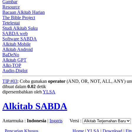
Gambar
Resource
Bacaan Alkitab Harian
The Bible Project
Tetelestai
Studi Alkitab Suku
SABDA web
Software SABDA
Alkitab Mobile
Alkitab Android
BaDeNo
Alkitab GPT
Alki-TOP
Audio-Diglot
TIP #03
: Coba gunakan
operator
(AND, OR, NOT, ALL, ANY) untuk
dibuat dalam
0.02
detik
dipersembahkan oleh
YLSA
Alkitab SABDA
Antarmuka :
Indonesia
|
Inggris
Versi :
Pencarian Khusus
Home
|
YLSA
|
Download
|
Fit