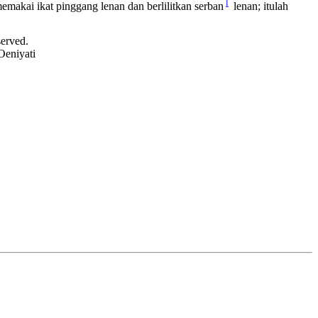
l
emakai ikat pinggang lenan dan berlilitkan serban
lenan; itulah
served.
Oeniyati