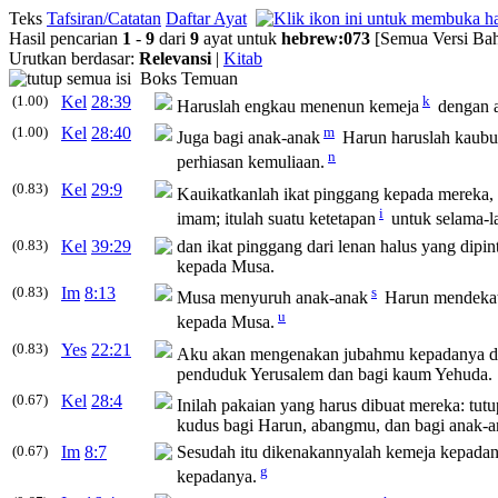
Teks
Tafsiran/Catatan
Daftar Ayat
Hasil pencarian
1
-
9
dari
9
ayat untuk
hebrew
:
073
[Semua Versi Bah
Urutkan berdasar:
Relevansi
|
Kitab
Boks Temuan
(1.00)
Kel
28:39
k
Haruslah engkau menenun kemeja
dengan a
(1.00)
Kel
28:40
m
Juga bagi anak-anak
Harun haruslah kaubua
n
perhiasan kemuliaan.
(0.83)
Kel
29:9
Kauikatkanlah ikat pinggang kepada mereka,
i
imam; itulah suatu ketetapan
untuk selama-l
(0.83)
Kel
39:29
dan ikat pinggang dari lenan halus yang dip
kepada Musa.
(0.83)
Im
8:13
s
Musa menyuruh anak-anak
Harun mendekat,
u
kepada Musa.
(0.83)
Yes
22:21
Aku akan mengenakan jubahmu kepadanya d
penduduk Yerusalem dan bagi kaum Yehuda.
(0.67)
Kel
28:4
Inilah pakaian yang harus dibuat mereka: tut
kudus bagi Harun, abangmu, dan bagi anak-
(0.67)
Im
8:7
Sesudah itu dikenakannyalah kemeja kepadany
g
kepadanya.