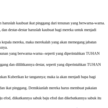
an haruslah kaubuat ikat pinggang dari tenunan yang berwarna-warna.
 dan destar-destar haruslah kaubuat bagi mereka untuk menjadi
ada kepala mereka, maka merekalah yang akan memegang jabatan
knya.
i tenunan yang berwarna-warna--seperti yang diperintahkan TUHAN
ggang dan dililitkannya destar, seperti yang diperintahkan TUHAN
akan Kuberikan ke tangannya; maka ia akan menjadi bapa bagi
an ikat pinggang. Demikianlah mereka harus membuat pakaian
u efod, diikatkannya sabuk baju efod dan dikebatkannya sabuk itu