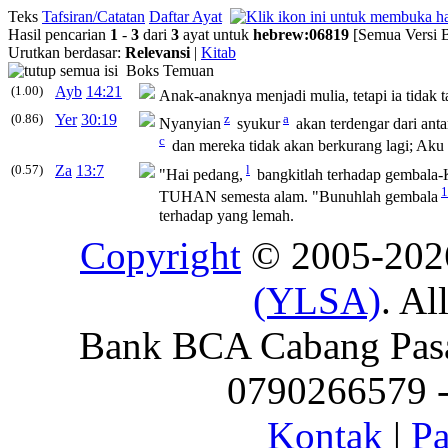
Teks
Tafsiran/Catatan
Daftar Ayat
Hasil pencarian
1
-
3
dari
3
ayat untuk
hebrew
:
06819
[Semua Versi 
Urutkan berdasar:
Relevansi
|
Kitab
Boks Temuan
(1.00)
Ayb
14:21
Anak-anaknya menjadi mulia, tetapi ia tidak t
(0.86)
Yer
30:19
z
a
Nyanyian
syukur
akan terdengar dari anta
c
dan mereka tidak akan berkurang lagi; Ak
(0.57)
Za
13:7
l
"Hai pedang,
bangkitlah terhadap gembala-
1
TUHAN semesta alam. "Bunuhlah gembala
terhadap yang lemah.
Copyright
© 2005-20
(YLSA)
. Al
Bank BCA Cabang Pasar
0790266579 - 
Kontak
|
Pa