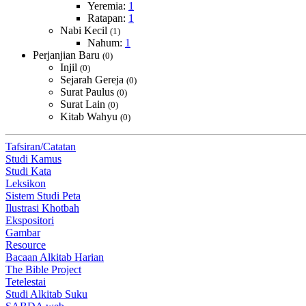
Yeremia:
1
Ratapan:
1
Nabi Kecil
(1)
Nahum:
1
Perjanjian Baru
(0)
Injil
(0)
Sejarah Gereja
(0)
Surat Paulus
(0)
Surat Lain
(0)
Kitab Wahyu
(0)
Tafsiran/Catatan
Studi Kamus
Studi Kata
Leksikon
Sistem Studi Peta
Ilustrasi Khotbah
Ekspositori
Gambar
Resource
Bacaan Alkitab Harian
The Bible Project
Tetelestai
Studi Alkitab Suku