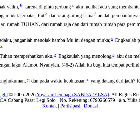
b
c
ak yatim,
karena di pintu gerbang
aku melihat ada yang membantu
e
f
gan tidak terbatas; Put
dan orang-orang Libia
adalah pembantunya.
ari rumah TUHAN, dari rumah raja dan dari rumah-rumah para pemimp
s
daku, janganlah menolak hamba-Mu ini dengan murka;
Engkaulah p
v
z
a
 Tuhan memperhatikan aku.
Engkaulah yang menolong
aku dan me
gan lagu: Alamot. Nyanyian. (46-2) Allah itu bagi kita tempat perlin
y
z
penghukuman,
dan pada waktu kebinasaan
yang datang dari jauh? K
ight
© 2005-2026
Yayasan Lembaga SABDA (YLSA)
. All Rights Re
A Cabang Pasar Legi Solo - No. Rekening: 0790266579 - a.n. Yulia 
Kontak
|
Partisipasi
|
Donasi