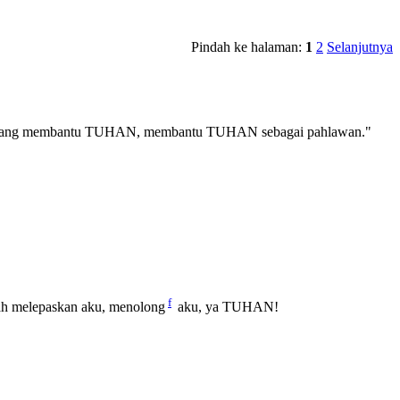
Pindah ke halaman:
1
2
Selanjutnya
ak datang membantu TUHAN, membantu TUHAN sebagai pahlawan."
f
ah melepaskan aku, menolong
aku, ya TUHAN!