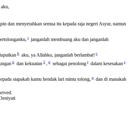
 aku,
in dan menyerahkan semua itu kepada raja negeri Asyur, namun
t
ertolonganku,
janganlah membuang aku dan janganlah
b
c
luputkan
aku, ya Allahku, janganlah berlambat!
p
1
q
r
s
dungan
dan kekuatan
,
sebagai penolong
dalam kesesakan
a
epada siapakah kamu hendak lari minta tolong,
dan di manakah
served.
Oeniyati