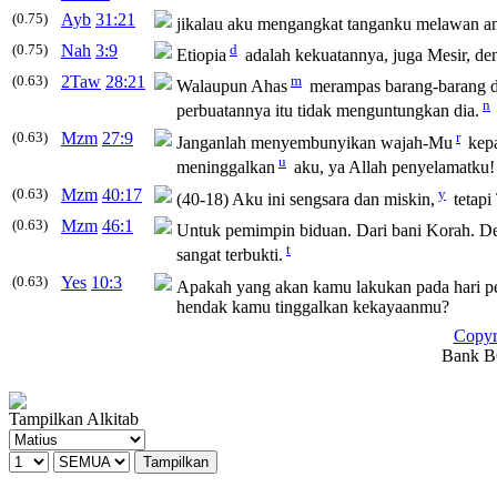
(0.75)
Ayb
31:21
jikalau aku mengangkat tanganku melawan an
(0.75)
Nah
3:9
d
Etiopia
adalah kekuatannya, juga Mesir, den
(0.63)
2Taw
28:21
m
Walaupun Ahas
merampas barang-barang d
n
perbuatannya itu tidak menguntungkan dia.
(0.63)
Mzm
27:9
r
Janganlah menyembunyikan wajah-Mu
kepa
u
meninggalkan
aku, ya Allah penyelamatku!
(0.63)
Mzm
40:17
y
(40-18) Aku ini sengsara dan miskin,
tetapi
(0.63)
Mzm
46:1
Untuk pemimpin biduan. Dari bani Korah. Den
t
sangat terbukti.
(0.63)
Yes
10:3
Apakah yang akan kamu lakukan pada hari 
hendak kamu tinggalkan kekayaanmu?
Copyr
Bank BC
Tampilkan Alkitab