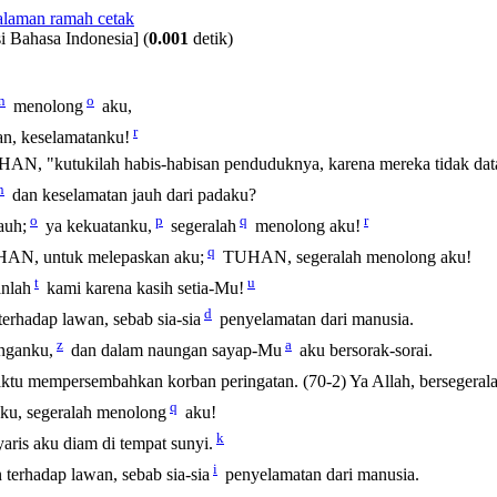
i Bahasa Indonesia]
(
0.001
detik)
n
o
menolong
aku,
r
n, keselamatanku!
TUHAN, "kutukilah habis-habisan penduduknya, karena mereka tid
n
dan keselamatan jauh dari padaku?
o
p
q
r
auh;
ya kekuatanku,
segeralah
menolong aku!
q
UHAN, untuk melepaskan aku;
TUHAN, segeralah menolong aku!
t
u
nlah
kami karena kasih setia-Mu!
d
erhadap lawan, sebab sia-sia
penyelamatan dari manusia.
z
a
onganku,
dan dalam naungan sayap-Mu
aku bersorak-sorai.
tu mempersembahkan korban peringatan. (70-2) Ya Allah, bersegeral
q
hku, segeralah menolong
aku!
k
aris aku diam di tempat sunyi.
i
terhadap lawan, sebab sia-sia
penyelamatan dari manusia.