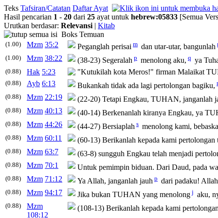
Teks
Tafsiran/Catatan
Daftar Ayat
Hasil pencarian
1
-
20
dari
25
ayat untuk
hebrew
:
05833
[Semua Vers
Urutkan berdasar:
Relevansi
|
Kitab
Boks Temuan
(1.00)
Mzm
35:2
m
Peganglah perisai
dan utar-utar, bangunlah
(1.00)
Mzm
38:22
p
q
(38-23) Segeralah
menolong aku,
ya Tuha
(0.88)
Hak
5:23
"Kutukilah kota Meros!" firman Malaikat 
(0.88)
Ayb
6:13
Bukankah tidak ada lagi pertolongan bagiku,
(0.88)
Mzm
22:19
(22-20) Tetapi Engkau, TUHAN, janganlah j
(0.88)
Mzm
40:13
(40-14) Berkenanlah kiranya Engkau, ya T
(0.88)
Mzm
44:26
s
(44-27) Bersiaplah
menolong kami, bebaska
(0.88)
Mzm
60:11
(60-13) Berikanlah kepada kami pertolongan t
(0.88)
Mzm
63:7
(63-8) sungguh Engkau telah menjadi pertol
(0.88)
Mzm
70:1
Untuk pemimpin biduan. Dari Daud, pada wak
(0.88)
Mzm
71:12
p
Ya Allah, janganlah jauh
dari padaku! Alla
(0.88)
Mzm
94:17
j
Jika bukan TUHAN yang menolong
aku, ny
(0.88)
Mzm
(108-13) Berikanlah kepada kami pertolongan 
108:12