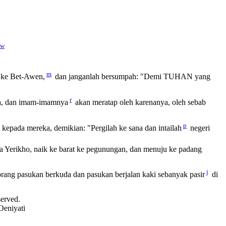
w
m
 ke Bet-Awen,
dan janganlah bersumpah: "Demi TUHAN yang
r
a, dan imam-imamnya
akan meratap oleh karenanya, oleh sebab
p
 kepada mereka, demikian: "Pergilah ke sana dan intailah
negeri
ara Yerikho, naik ke barat ke pegunungan, dan menuju ke padang
j
orang pasukan berkuda dan pasukan berjalan kaki sebanyak pasir
di
served.
Oeniyati