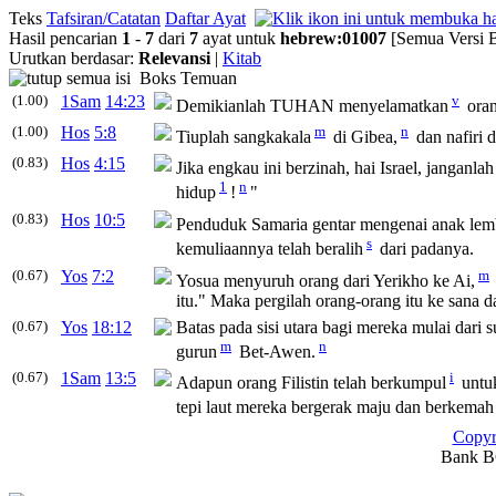
Teks
Tafsiran/Catatan
Daftar Ayat
Hasil pencarian
1
-
7
dari
7
ayat untuk
hebrew
:
01007
[Semua Versi 
Urutkan berdasar:
Relevansi
|
Kitab
Boks Temuan
(1.00)
1Sam
14:23
v
Demikianlah TUHAN menyelamatkan
oran
(1.00)
Hos
5:8
m
n
Tiuplah sangkakala
di Gibea,
dan nafiri 
(0.83)
Hos
4:15
Jika engkau ini berzinah, hai Israel, janganla
1
n
hidup
!
"
(0.83)
Hos
10:5
Penduduk Samaria gentar mengenai anak le
s
kemuliaannya telah beralih
dari padanya.
(0.67)
Yos
7:2
m
Yosua menyuruh orang dari Yerikho ke Ai,
itu." Maka pergilah orang-orang itu ke sana d
(0.67)
Yos
18:12
Batas pada sisi utara bagi mereka mulai dari
m
n
gurun
Bet-Awen.
(0.67)
1Sam
13:5
i
Adapun orang Filistin telah berkumpul
untuk
tepi laut mereka bergerak maju dan berkema
Copyr
Bank BC