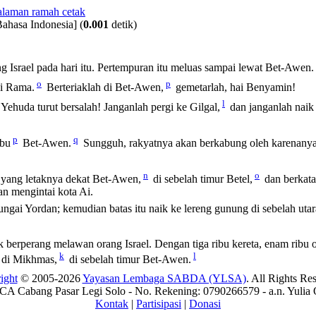
Bahasa Indonesia]
(
0.001
detik)
g Israel pada hari itu. Pertempuran itu meluas sampai lewat Bet-Awen.
o
p
di Rama.
Berteriaklah di Bet-Awen,
gemetarlah, hai Benyamin!
l
h Yehuda turut bersalah! Janganlah pergi ke Gilgal,
dan janganlah naik
p
q
mbu
Bet-Awen.
Sungguh, rakyatnya akan berkabung oleh karenany
n
o
yang letaknya dekat Bet-Awen,
di sebelah timur Betel,
dan berkata
an mengintai kota Ai.
 sungai Yordan; kemudian batas itu naik ke lereng gunung di sebelah ut
 berperang melawan orang Israel. Dengan tiga ribu kereta, enam ribu 
k
l
h di Mikhmas,
di sebelah timur Bet-Awen.
ight
© 2005-2026
Yayasan Lembaga SABDA (YLSA)
. All Rights Re
A Cabang Pasar Legi Solo - No. Rekening: 0790266579 - a.n. Yulia 
Kontak
|
Partisipasi
|
Donasi