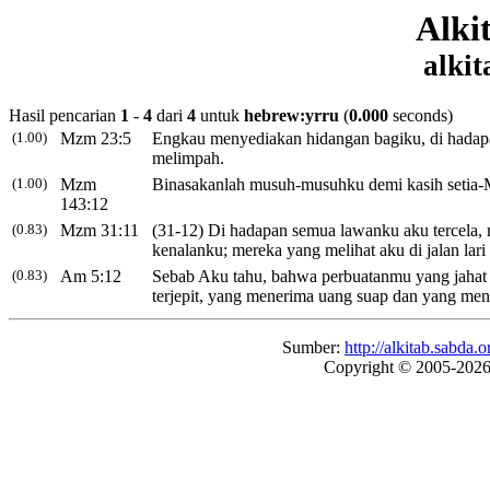
Alki
alkit
Hasil pencarian
1
-
4
dari
4
untuk
hebrew:yrru
(
0.000
seconds)
(1.00)
Mzm 23:5
Engkau menyediakan hidangan
bagiku, di hada
melimpah.
(1.00)
Mzm
Binasakanlah musuh-musuhku
demi kasih setia
143:12
(0.83)
Mzm 31:11
(31-12) Di hadapan semua lawanku
aku tercela,
m
kenalanku; mereka yang melihat aku di jalan lari
(0.83)
Am 5:12
Sebab Aku tahu, bahwa perbuatanmu yang jaha
terjepit
, yang menerima uang suap
dan yang men
Sumber:
http://alkitab.sabd
Copyright © 2005-202