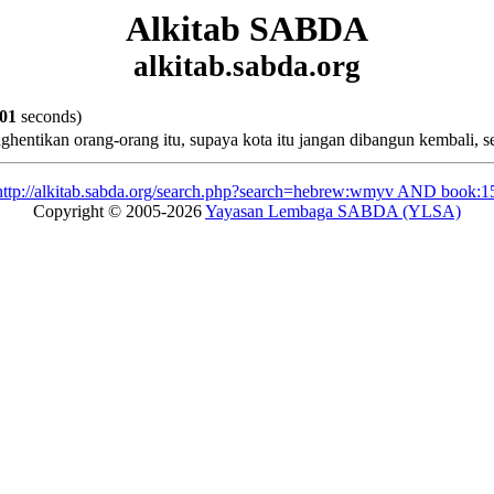
Alkitab SABDA
alkitab.sabda.org
001
seconds)
nghentikan orang-orang itu, supaya kota itu jangan dibangun kembali, 
http://alkitab.sabda.org/search.php?search=hebrew:wmyv AND book:
Copyright © 2005-2026
Yayasan Lembaga SABDA (YLSA)