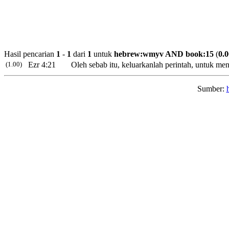
Hasil pencarian
1
-
1
dari
1
untuk
hebrew:wmyv AND book:15
(
0.
(1.00)
Ezr 4:21
Oleh sebab itu, keluarkanlah perintah, untuk me
Sumber: