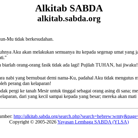
Alkitab SABDA
alkitab.sabda.org
hun-Mu tidak berkesudahan.
uhnya Aku akan melakukan semuanya itu
kepada segenap umat yang ja
ti.
"
biarlah orang-orang fasik tidak ada lagi!
Pujilah TUHAN, hai jiwaku!
a nabi yang bernubuat demi nama-Ku, padahal Aku tidak mengutus me
leh perang dan kelaparan!
ak pergi ke tanah Mesir untuk tinggal sebagai orang asing di sana; m
elaparan, dari yang kecil sampai kepada yang besar;
mereka akan mati 
umber:
http://alkitab.sabda.org/search.php?search=hebrew:wmty&page
Copyright © 2005-2026
Yayasan Lembaga SABDA (YLSA)