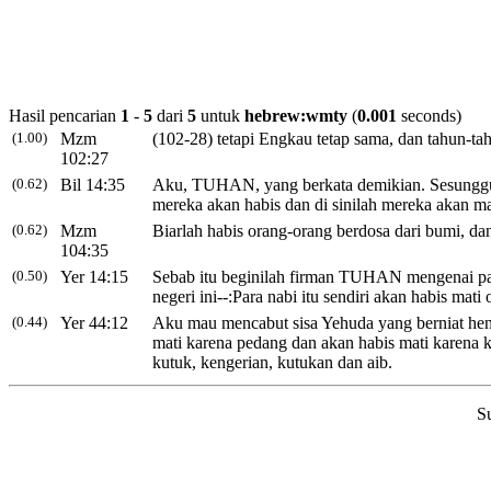
Hasil pencarian
1
-
5
dari
5
untuk
hebrew:wmty
(
0.001
seconds)
(1.00)
Mzm
(102-28) tetapi Engkau tetap sama,
dan tahun-ta
102:27
(0.62)
Bil 14:35
Aku, TUHAN, yang berkata demikian. Sesungg
mereka akan habis dan di sinilah mereka akan ma
(0.62)
Mzm
Biarlah habis
orang-orang berdosa dari bumi, dan 
104:35
(0.50)
Yer 14:15
Sebab itu beginilah firman TUHAN mengenai par
negeri ini--:Para nabi itu sendiri akan habis mati
o
(0.44)
Yer 44:12
Aku mau mencabut sisa
Yehuda yang berniat hend
mati karena pedang dan akan habis mati karena k
kutuk, kengerian, kutukan dan aib.
S