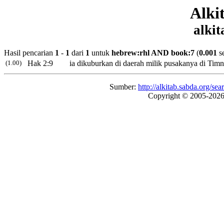
Alki
alkit
Hasil pencarian
1
-
1
dari
1
untuk
hebrew:rhl AND book:7
(
0.001
s
(1.00)
Hak 2:9
ia dikuburkan di daerah milik pusakanya di Timn
Sumber:
http://alkitab.sabda.org/
Copyright © 2005-202