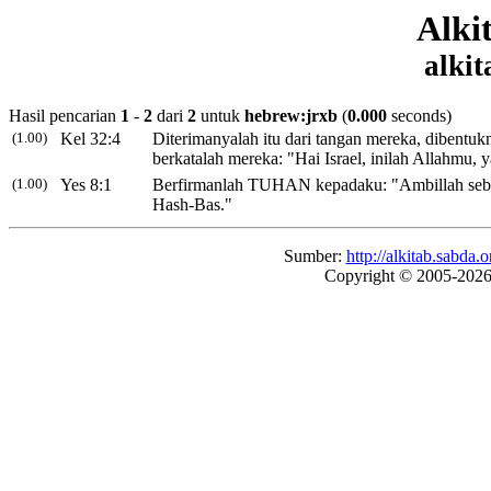
Alki
alkit
Hasil pencarian
1
-
2
dari
2
untuk
hebrew:jrxb
(
0.000
seconds)
(1.00)
Kel 32:4
Diterimanyalah itu dari tangan mereka, dibentu
berkatalah mereka: "Hai Israel, inilah Allahmu,
y
(1.00)
Yes 8:1
Berfirmanlah TUHAN kepadaku: "Ambillah sebua
Hash-Bas
.
"
Sumber:
http://alkitab.sabd
Copyright © 2005-202