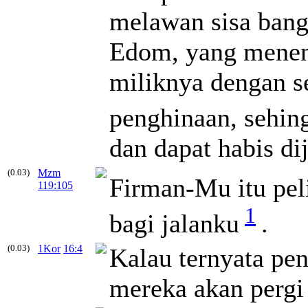
melawan sisa bang
Edom, yang menen
miliknya dengan se
penghinaan, sehin
dan dapat habis di
(0.03)
Mzm
Firman-Mu itu pel
119:105
1
bagi jalanku
.
(0.03)
1Kor
16:4
Kalau ternyata pen
mereka akan pergi