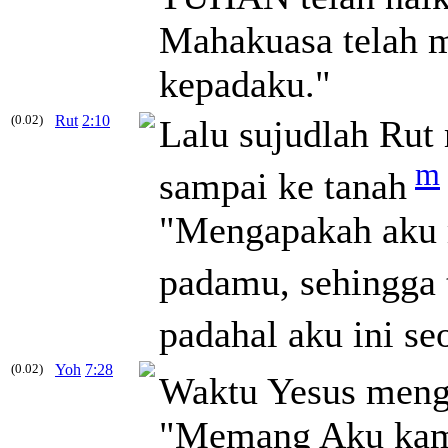
Mahakuasa telah 
kepadaku."
(0.02)
Rut
2:10
Lalu sujudlah Ru
m
sampai ke tanah
"Mengapakah aku m
padamu, sehingga 
padahal aku ini se
(0.02)
Yoh
7:28
Waktu Yesus menga
"Memang Aku kamu