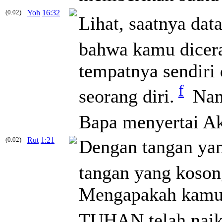
(0.02)
Yoh
16:32
Lihat, saatnya dat
bahwa kamu dicera
tempatnya sendir
f
seorang diri.
Namu
Bapa menyertai A
(0.02)
Rut
1:21
Dengan tangan yan
tangan yang koson
Mengapakah kamu 
TUHAN telah naik