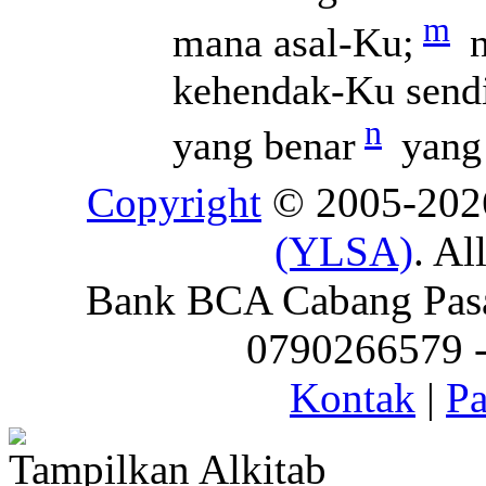
m
mana asal-Ku;
n
kehendak-Ku sendir
n
yang benar
yang 
Copyright
© 2005-20
(YLSA)
. Al
Bank BCA Cabang Pasar
0790266579 - 
Kontak
|
Pa
Tampilkan Alkitab