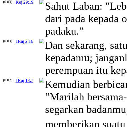
(0.03)
Kej
29:19
Sahut Laban: "Leb
dari pada kepada o
padaku."
(0.03)
1Raj
2:16
Dan sekarang, sat
kepadamu; janganl
perempuan itu kep
(0.02)
1Raj
13:7
Kemudian berbicara
"Marilah bersama
segarkan badanmu,
memberikan suatu