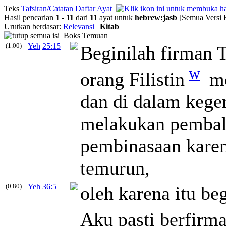
Teks
Tafsiran/Catatan
Daftar Ayat
Hasil pencarian
1
-
11
dari
11
ayat untuk
hebrew
:
jasb
[Semua Versi 
Urutkan berdasar:
Relevansi
|
Kitab
Boks Temuan
(1.00)
Yeh
25:15
Beginilah firman
w
orang Filistin
me
dan di dalam kege
melakukan pembal
pembinasaan karen
temurun,
(0.80)
Yeh
36:5
oleh karena itu b
Aku pasti berfirm