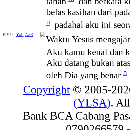
tanah
dan berkata 
belas kasihan dari pa
n
padahal aku ini seor
(0.02)
Yoh
7:28
Waktu Yesus mengajar 
Aku kamu kenal dan k
Aku datang bukan atas
n
oleh Dia yang benar
Copyright
© 2005-20
(YLSA)
. Al
Bank BCA Cabang Pasar
0790266579 - 