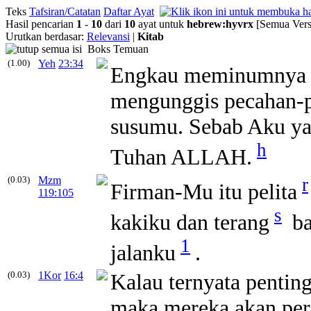
Teks
Tafsiran/Catatan
Daftar Ayat
Hasil pencarian
1
-
10
dari
10
ayat untuk
hebrew
:
hyvrx
[Semua Vers
Urutkan berdasar:
Relevansi
|
Kitab
Boks Temuan
(1.00)
Yeh
23:34
Engkau meminumnya
mengunggis pecahan-p
susumu. Sebab Aku ya
h
Tuhan ALLAH.
(0.03)
Mzm
r
Firman-Mu itu pelita
119:105
s
kakiku dan terang
ba
1
jalanku
.
(0.03)
1Kor
16:4
Kalau ternyata penting
maka mereka akan per