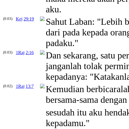
aku.
(0.03)
Kej
29:19
Sahut Laban: "Lebih b
dari pada kepada orang
padaku."
(0.03)
1Raj
2:16
Dan sekarang, satu p
janganlah tolak permi
kepadanya: "Katakanl
(0.02)
1Raj
13:7
Kemudian berbicaralah
bersama-sama dengan 
sesudah itu aku henda
kepadamu."