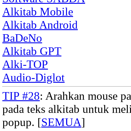
Alkitab Mobile
Alkitab Android
BaDeNo
Alkitab GPT
Alki-TOP
Audio-Diglot
TIP #28
: Arahkan mouse pad
pada teks alkitab untuk meli
popup. [
SEMUA
]