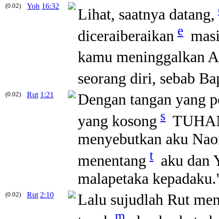
(0.02)
Yoh
16:32
Lihat, saatnya datang,
e
diceraiberaikan
masi
kamu meninggalkan Ak
seorang diri, sebab B
(0.02)
Rut
1:21
Dengan tangan yang pe
s
yang kosong
TUHAN 
menyebutkan aku Naom
t
menentang
aku dan 
malapetaka kepadaku.
(0.02)
Rut
2:10
Lalu sujudlah Rut m
m