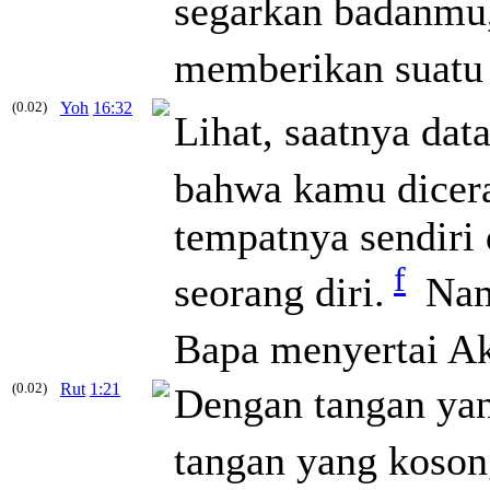
segarkan badanmu,
memberikan suatu
(0.02)
Yoh
16:32
Lihat, saatnya dat
bahwa kamu dicera
tempatnya sendir
f
seorang diri.
Namu
Bapa menyertai A
(0.02)
Rut
1:21
Dengan tangan yan
tangan yang koson