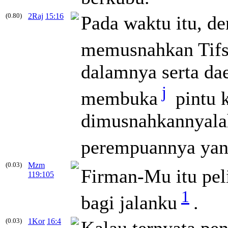
(0.80)
2Raj
15:16
Pada waktu itu, d
memusnahkan Tif
dalamnya serta dae
j
membuka
pintu 
dimusnahkannyalah
perempuannya ya
(0.03)
Mzm
Firman-Mu itu pel
119:105
1
bagi jalanku
.
(0.03)
1Kor
16:4