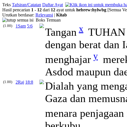
Teks
Tafsiran/Catatan
Daftar Ayat
Hasil pencarian
1
-
12
dari
12
ayat untuk
hebrew
:
hylwbg
[Semua Ver
Urutkan berdasar:
Relevansi
|
Kitab
Boks Temuan
(1.00)
1Sam
5:6
x
Tangan
TUHAN m
dengan berat dan 
y
menghajar
merek
Asdod maupun dae
(1.00)
2Raj
18:8
Dialah yang menga
Gaza dan memusna
menara penjagaan
berkubu.