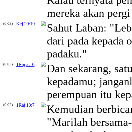
Kalau ternyata pen
mereka akan pergi
(0.03)
Kej
29:19
Sahut Laban: "Leb
dari pada kepada o
padaku."
(0.03)
1Raj
2:16
Dan sekarang, sat
kepadamu; janganl
perempuan itu kep
(0.02)
1Raj
13:7
Kemudian berbicara
"Marilah bersama