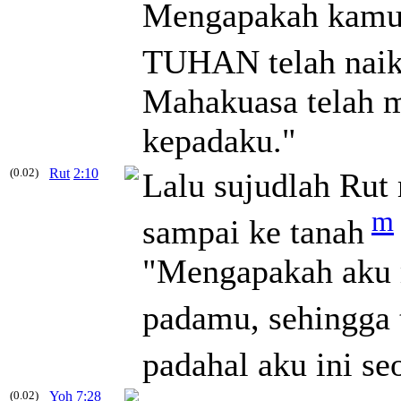
Mengapakah kamu 
TUHAN telah naik
Mahakuasa telah 
kepadaku."
(0.02)
Rut
2:10
Lalu sujudlah Ru
m
sampai ke tanah
"Mengapakah aku m
padamu, sehingga 
padahal aku ini se
(0.02)
Yoh
7:28