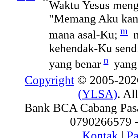
Waktu Yesus menga
"Memang Aku kamu
m
mana asal-Ku;
n
kehendak-Ku sendir
n
yang benar
yang 
Copyright
© 2005-20
(YLSA)
. Al
Bank BCA Cabang Pasar
0790266579 - 
Kontak
|
Pa