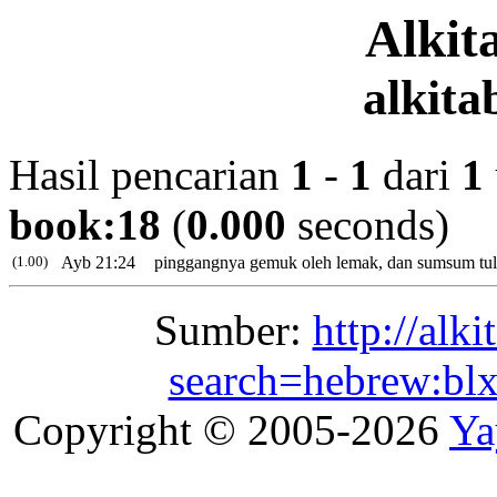
Alki
alkita
Hasil pencarian
1
-
1
dari
1
book:18
(
0.000
seconds)
(1.00)
Ayb 21:24
pinggangnya gemuk
oleh lemak, dan sumsum
tu
Sumber:
http://alk
search=hebrew:b
Copyright © 2005-2026
Ya