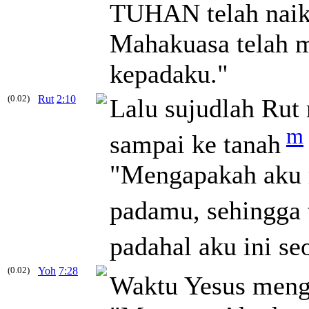
TUHAN telah naik
Mahakuasa telah 
kepadaku."
(0.02)
Rut
2:10
Lalu sujudlah Ru
m
sampai ke tanah
"Mengapakah aku m
padamu, sehingga 
padahal aku ini se
(0.02)
Yoh
7:28
Waktu Yesus menga