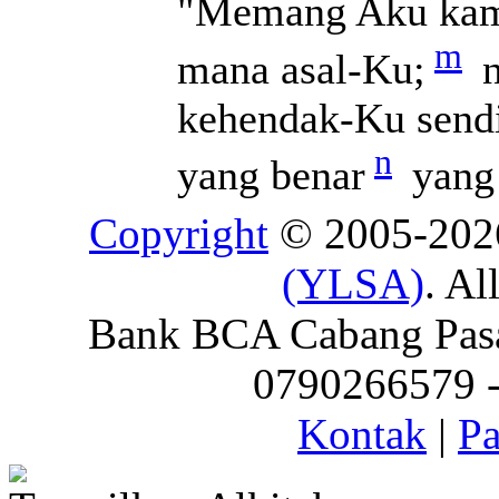
"Memang Aku kamu
m
mana asal-Ku;
n
kehendak-Ku sendir
n
yang benar
yang 
Copyright
© 2005-20
(YLSA)
. Al
Bank BCA Cabang Pasar
0790266579 - 
Kontak
|
Pa