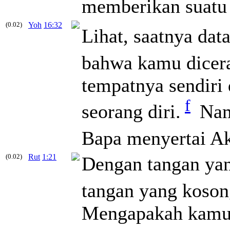
memberikan suatu
(0.02)
Yoh
16:32
Lihat, saatnya dat
bahwa kamu dicera
tempatnya sendir
f
seorang diri.
Namu
Bapa menyertai A
(0.02)
Rut
1:21
Dengan tangan yan
tangan yang koson
Mengapakah kamu 