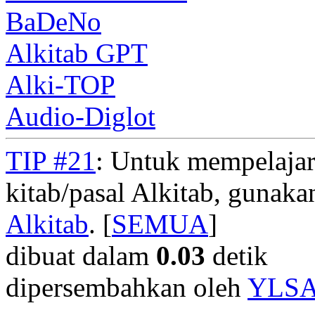
BaDeNo
Alkitab GPT
Alki-TOP
Audio-Diglot
TIP #21
: Untuk mempelajar
kitab/pasal Alkitab, gunak
Alkitab
. [
SEMUA
]
dibuat dalam
0.03
detik
dipersembahkan oleh
YLS