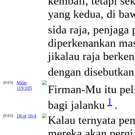
kembali, tetapi se
yang kedua, di ba
sida raja, penjaga 
diperkenankan mas
jikalau raja berke
dengan disebutka
(0.03)
Mzm
Firman-Mu itu pel
119:105
1
bagi jalanku
.
(0.03)
1Kor
16:4
Kalau ternyata pen
mereka akan pergi