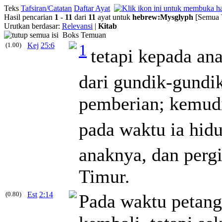
Teks
Tafsiran/Catatan
Daftar Ayat
Hasil pencarian
1
-
11
dari
11
ayat untuk
hebrew
:
Mysglyph
[Semua 
Urutkan berdasar:
Relevansi
|
Kitab
Boks Temuan
(1.00)
Kej
25:6
1
tetapi kepada an
dari gundik-gundi
pemberian; kemud
pada waktu ia hid
anaknya, dan pergi
Timur.
(0.80)
Est
2:14
Pada waktu petang