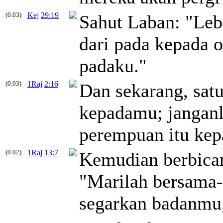
(0.03)
Kej
29:19
Sahut Laban: "Leb
dari pada kepada o
padaku."
(0.03)
1Raj
2:16
Dan sekarang, sat
kepadamu; janganl
perempuan itu kep
(0.02)
1Raj
13:7
Kemudian berbicara
"Marilah bersama
segarkan badanmu,