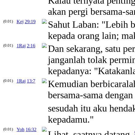
Kalau ternyata pentin
akan pergi bersama-s
(0.01)
Kej
29:19
Sahut Laban: "Lebih b
kepada orang lain; ma
(0.01)
1Raj
2:16
Dan sekarang, satu p
janganlah tolak permi
kepadanya: "Katakanl
(0.01)
1Raj
13:7
Kemudian berbicaralah
bersama-sama dengan 
sesudah itu aku henda
kepadamu."
(0.01)
Yoh
16:32
Lihat, saatnya datang,