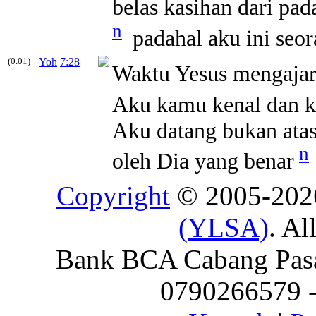
belas kasihan dari pa
n
padahal aku ini seor
(0.01)
Yoh
7:28
Waktu Yesus mengajar 
Aku kamu kenal dan k
Aku datang bukan atas
n
oleh Dia yang benar
Copyright
© 2005-20
(YLSA)
. Al
Bank BCA Cabang Pasar
0790266579 - 