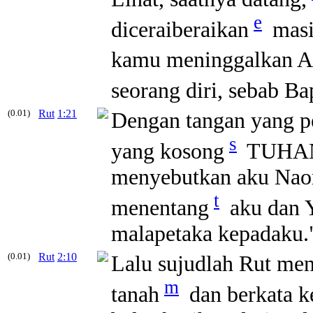
e
diceraiberaikan
masi
kamu meninggalkan Ak
seorang diri, sebab B
(0.01)
Rut
1:21
Dengan tangan yang pe
s
yang kosong
TUHAN 
menyebutkan aku Naom
t
menentang
aku dan 
malapetaka kepadaku.
(0.01)
Rut
2:10
Lalu sujudlah Rut m
m
tanah
dan berkata 