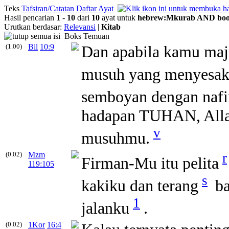
Teks
Tafsiran/Catatan
Daftar Ayat
Hasil pencarian
1
-
10
dari
10
ayat untuk
hebrew
:
Mkurab
AND
bo
Urutkan berdasar:
Relevansi
|
Kitab
Boks Temuan
(1.00)
Bil
10:9
Dan apabila kamu maj
musuh yang menyesak
semboyan dengan nafir
hadapan TUHAN, Allah
v
musuhmu.
(0.02)
Mzm
r
Firman-Mu itu pelita
119:105
s
kakiku dan terang
ba
1
jalanku
.
(0.02)
1Kor
16:4