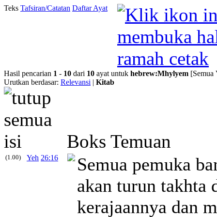
Teks
Tafsiran/Catatan
Daftar Ayat
Hasil pencarian
1
-
10
dari
10
ayat untuk
hebrew
:
Mhylyem
[Semua V
Urutkan berdasar:
Relevansi
|
Kitab
Boks Temuan
(1.00)
Yeh
26:16
Semua pemuka bang
akan turun takhta
kerajaannya dan 