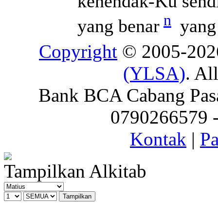
kehendak-Ku sendir
n
yang benar
yang 
Copyright
© 2005-20
(YLSA)
. Al
Bank BCA Cabang Pasar
0790266579 - 
Kontak
|
Pa
Tampilkan Alkitab