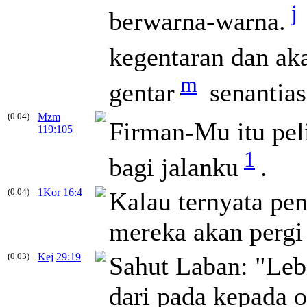
j
berwarna-warna.
kegentaran dan ak
m
gentar
senantias
(0.04)
Mzm
Firman-Mu itu pel
119:105
1
bagi jalanku
.
(0.04)
1Kor
16:4
Kalau ternyata pen
mereka akan pergi
(0.03)
Kej
29:19
Sahut Laban: "Leb
dari pada kepada o