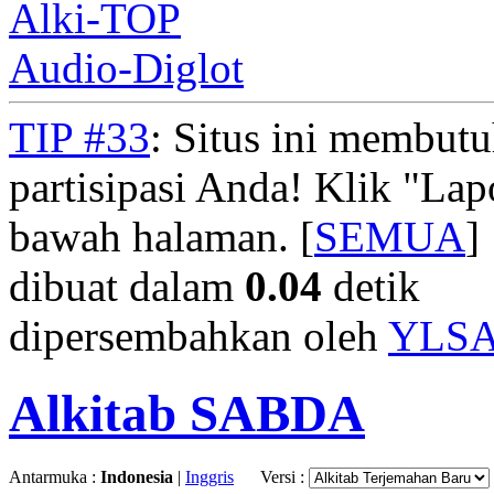
Alki-TOP
Audio-Diglot
TIP #33
: Situs ini membut
partisipasi Anda! Klik "La
bawah halaman. [
SEMUA
]
dibuat dalam
0.04
detik
dipersembahkan oleh
YLS
Alkitab SABDA
Antarmuka :
Indonesia
|
Inggris
Versi :