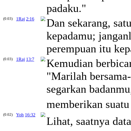
padaku."
(0.03)
1Raj
2:16
Dan sekarang, sat
kepadamu; janganl
perempuan itu kep
(0.03)
1Raj
13:7
Kemudian berbicara
"Marilah bersama
segarkan badanmu,
memberikan suatu
(0.02)
Yoh
16:32
Lihat, saatnya dat