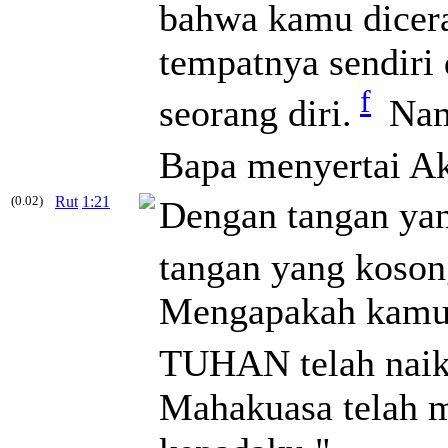
bahwa kamu dicera
tempatnya sendir
f
seorang diri.
Namu
Bapa menyertai A
(0.02)
Rut
1:21
Dengan tangan yan
tangan yang koson
Mengapakah kamu 
TUHAN telah naik
Mahakuasa telah 