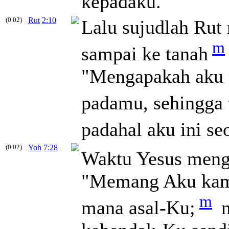
kepadaku."
(0.02)
Rut
2:10
Lalu sujudlah Ru
m
sampai ke tanah
"Mengapakah aku m
padamu, sehingga 
padahal aku ini se
(0.02)
Yoh
7:28
Waktu Yesus menga
"Memang Aku kamu
m
mana asal-Ku;
n