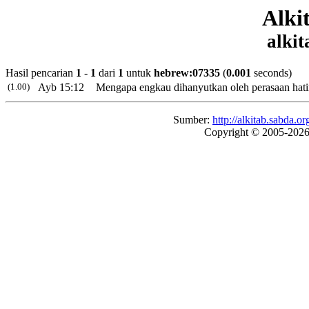
Alki
alkit
Hasil pencarian
1
-
1
dari
1
untuk
hebrew:07335
(
0.001
seconds)
(1.00)
Ayb 15:12
Mengapa engkau dihanyutkan oleh perasaan hat
Sumber:
http://alkitab.sabda
Copyright © 2005-202