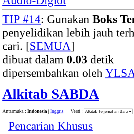
Audio-Diglot
TIP #14
: Gunakan
Boks T
penyelidikan lebih jauh te
cari. [
SEMUA
]
dibuat dalam
0.03
detik
dipersembahkan oleh
YLS
Alkitab SABDA
Antarmuka :
Indonesia
|
Inggris
Versi :
Pencarian Khusus