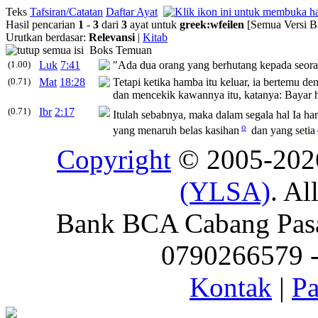
Teks
Tafsiran/Catatan
Daftar Ayat
Hasil pencarian
1
-
3
dari
3
ayat untuk
greek
:
wfeilen
[Semua Versi B
Urutkan berdasar:
Relevansi
|
Kitab
Boks Temuan
(1.00)
Luk
7:41
"Ada dua orang yang berhutang kepada seorang
(0.71)
Mat
18:28
Tetapi ketika hamba itu keluar, ia bertemu d
dan mencekik kawannya itu, katanya: Bayar
(0.71)
Ibr
2:17
Itulah sebabnya, maka dalam segala hal Ia h
o
yang menaruh belas kasihan
dan yang setia
Copyright
© 2005-20
(YLSA)
. Al
Bank BCA Cabang Pasar
0790266579 - 
Kontak
|
Pa