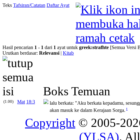
Teks
Tafsiran/Catatan
Daftar Ayat
Hasil pencarian
1
-
1
dari
1
ayat untuk
greek
:
strafhte
[Semua Versi B
Urutkan berdasar:
Relevansi
|
Kitab
Boks Temuan
(1.00)
Mat
18:3
lalu berkata:
"Aku berkata kepadamu, sesungg
t
akan masuk ke dalam Kerajaan Sorga.
Copyright
© 2005-20
(YLSA)
. Al