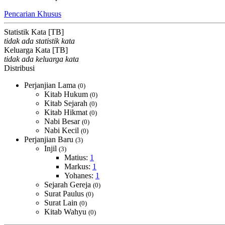
Pencarian Khusus
Statistik Kata [TB]
tidak ada statistik kata
Keluarga Kata [TB]
tidak ada keluarga kata
Distribusi
Perjanjian Lama
(0)
Kitab Hukum
(0)
Kitab Sejarah
(0)
Kitab Hikmat
(0)
Nabi Besar
(0)
Nabi Kecil
(0)
Perjanjian Baru
(3)
Injil
(3)
Matius:
1
Markus:
1
Yohanes:
1
Sejarah Gereja
(0)
Surat Paulus
(0)
Surat Lain
(0)
Kitab Wahyu
(0)