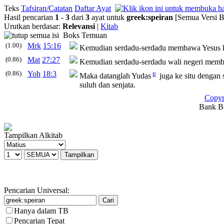
Teks
Tafsiran/Catatan
Daftar Ayat
Hasil pencarian
1
-
3
dari
3
ayat untuk
greek
:
speiran
[Semua Versi B
Urutkan berdasar:
Relevansi
|
Kitab
Boks Temuan
(1.00)
Mrk
15:16
Kemudian serdadu-serdadu membawa Yesus ke
(0.86)
Mat
27:27
Kemudian serdadu-serdadu wali negeri memb
(0.86)
Yoh
18:3
p
Maka datanglah Yudas
juga ke situ dengan 
suluh dan senjata.
Copyr
Bank BC
Tampilkan Alkitab
Pencarian Universal:
Hanya dalam TB
Pencarian Tepat