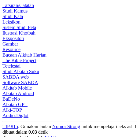
Tafsiran/Catatan
Studi Kamus
Studi Kata
Leksikon
Sistem Studi Peta
Ilustrasi Khotbah
Ekspositori
Gambar
Resource
Bacaan Alkitab Harian
The Bible Project
Tetelestai
Studi Alkitab Suku
SABDA web
Software SABDA
Alkitab Mobile
Alkitab Android
BaDeNo
Alkitab GPT
Alki-TOP
Audio-Diglot
TIP #15
: Gunakan tautan
Nomor Strong
untuk mempelajari teks asli I
dibuat dalam
0.03
detik