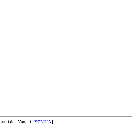
brani dan Yunani. [
SEMUA
]