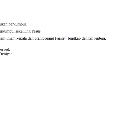
sukan berkumpul.
rkumpul sekeliling Yesus.
q
imam-imam kepala dan orang-orang Farisi
lengkap dengan lentera,
served.
Oeniyati