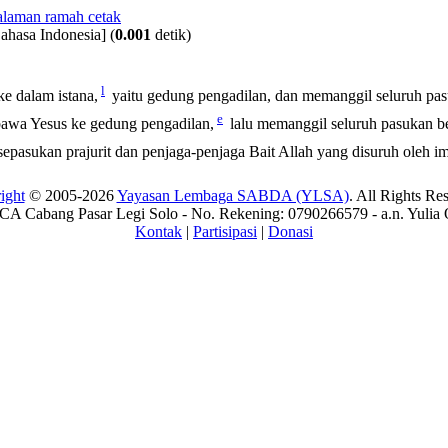
ahasa Indonesia]
(
0.001
detik)
l
 dalam istana,
yaitu gedung pengadilan, dan memanggil seluruh pa
e
awa Yesus ke gedung pengadilan,
lalu memanggil seluruh pasukan be
sepasukan prajurit dan penjaga-penjaga Bait Allah yang disuruh oleh 
ight
© 2005-2026
Yayasan Lembaga SABDA (YLSA)
. All Rights Re
A Cabang Pasar Legi Solo - No. Rekening: 0790266579 - a.n. Yulia 
Kontak
|
Partisipasi
|
Donasi