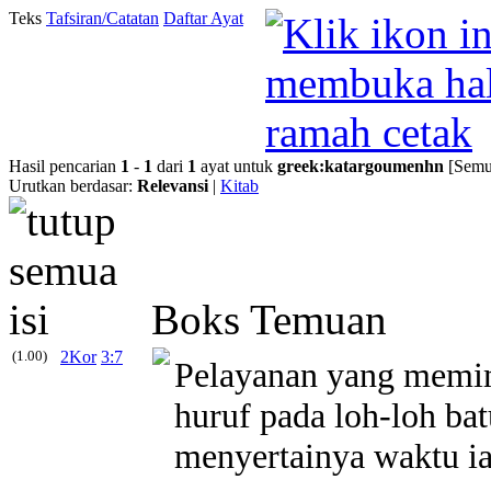
Teks
Tafsiran/Catatan
Daftar Ayat
Hasil pencarian
1
-
1
dari
1
ayat untuk
greek
:
katargoumenhn
[Semu
Urutkan berdasar:
Relevansi
|
Kitab
Boks Temuan
(1.00)
2Kor
3:7
Pelayanan yang memi
huruf pada loh-loh b
menyertainya waktu ia