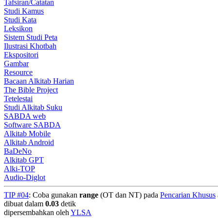
Tafsiran/Catatan
Studi Kamus
Studi Kata
Leksikon
Sistem Studi Peta
Ilustrasi Khotbah
Ekspositori
Gambar
Resource
Bacaan Alkitab Harian
The Bible Project
Tetelestai
Studi Alkitab Suku
SABDA web
Software SABDA
Alkitab Mobile
Alkitab Android
BaDeNo
Alkitab GPT
Alki-TOP
Audio-Diglot
TIP #04
: Coba gunakan
range
(OT dan NT) pada
Pencarian Khusus
dibuat dalam
0.03
detik
dipersembahkan oleh
YLSA