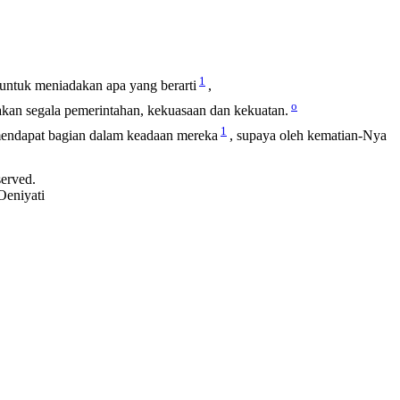
1
 untuk meniadakan apa yang berarti
,
o
kan segala pemerintahan, kekuasaan dan kekuatan.
1
endapat bagian dalam keadaan mereka
, supaya oleh kematian-Nya
served.
Oeniyati