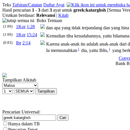
Teks
Tafsiran/Catatan
Daftar Ayat
Hasil pencarian
1
-
3
dari
3
ayat untuk
greek
:
katarghsh
[Semua Vers
Urutkan berdasar:
Relevansi
|
Kitab
Boks Temuan
(1.00)
1Kor
1:28
dan apa yang tidak terpandang dan yang hina b
(1.00)
1Kor
15:24
Kemudian tiba kesudahannya, yaitu bilamana
(0.83)
Ibr
2:14
Karena anak-anak itu adalah anak-anak dari d
i
j
Ia memusnahkan
dia, yaitu Iblis,
yang berk
Copyr
Bank BC
Tampilkan Alkitab
Pencarian Universal:
Hanya dalam TB
Pencarian Tepat