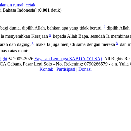
i Bahasa Indonesia]
(
0.001
detik)
f
agi dunia, dipilih Allah, bahkan apa yang tidak berarti,
dipilih Allah
n
 Ia menyerahkan Kerajaan
kepada Allah Bapa, sesudah Ia membinasa
g
h
arah dan daging,
maka Ia juga menjadi sama dengan mereka
dan m
uasa atas maut;
ight
© 2005-2026
Yayasan Lembaga SABDA (YLSA)
. All Rights Re
A Cabang Pasar Legi Solo - No. Rekening: 0790266579 - a.n. Yulia 
Kontak
|
Partisipasi
|
Donasi